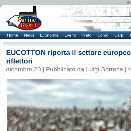
Mod
Home
News
Economia
Eventi
Prato
Como
Carpi
EUCOTTON riporta il settore europeo 
riflettori
dicembre 20 | Pubblicato da Luigi Sorreca |