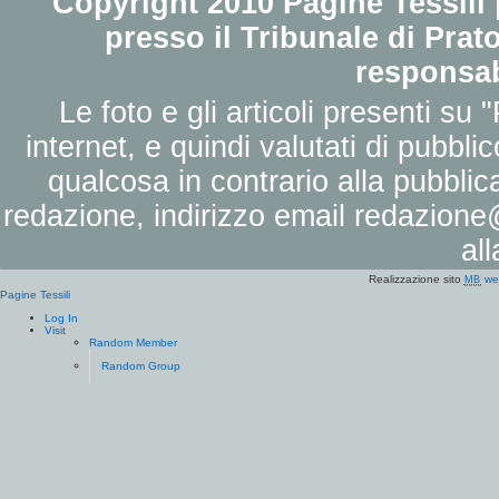
Copyright 2010 Pagine Tessili |
presso il Tribunale di Prato
responsab
Le foto e gli articoli presenti su 
internet, e quindi valutati di pubbli
qualcosa in contrario alla pubbli
redazione, indirizzo email
redazione@
al
Realizzazione sito
we
MB
Pagine Tessili
Log In
Visit
Random Member
Random Group