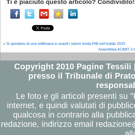
Ti è piaciuto questo articolo? Condividilo!
«
Si spostano di una settimana in avanti i saloni moda Pitti nell’estate 2025
Assemblea ACIMIT, il m
Copyright 2010 Pagine Tessili |
presso il Tribunale di Prato
responsab
Le foto e gli articoli presenti su 
internet, e quindi valutati di pubbli
qualcosa in contrario alla pubbli
redazione, indirizzo email
redazione@
al