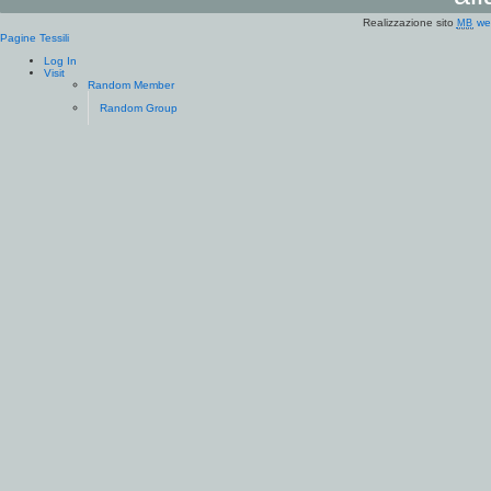
Realizzazione sito
we
MB
Pagine Tessili
Log In
Visit
Random Member
Random Group