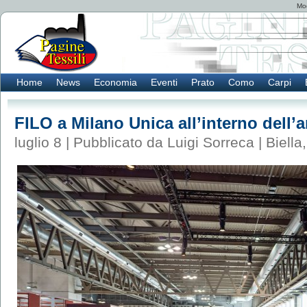
Mod
Home
News
Economia
Eventi
Prato
Como
Carpi
FILO a Milano Unica all’interno dell’
luglio 8 | Pubblicato da Luigi Sorreca |
Biella