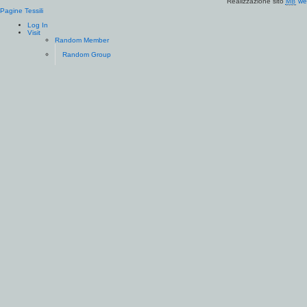
Realizzazione sito
we
MB
Pagine Tessili
Log In
Visit
Random Member
Random Group