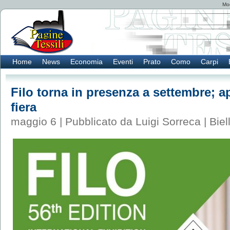
Mod
Home
News
Economia
Eventi
Prato
Como
Carpi
Filo torna in presenza a settembre; ap
fiera
maggio 6 | Pubblicato da Luigi Sorreca |
Biel