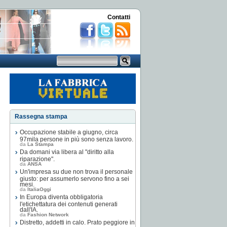
Contatti
Rassegna stampa
Occupazione stabile a giugno, circa
97mila persone in più sono senza lavoro.
da
La Stampa
Da domani via libera al "diritto alla
riparazione".
da
ANSA
Un'impresa su due non trova il personale
giusto: per assumerlo servono fino a sei
mesi.
da
ItaliaOggi
In Europa diventa obbligatoria
l'etichettatura dei contenuti generati
dall'IA.
da
Fashion Network
Distretto, addetti in calo. Prato peggiore in