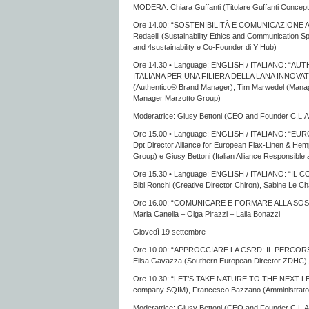
MODERA: Chiara Guffanti (Titolare Guffanti Conce
Ore 14.00: “SOSTENIBILITÀ E COMUNICAZIONE 
Redaelli (Sustainability Ethics and Communication 
and 4sustainability e Co-Founder di Y Hub)
Ore 14.30 • Language: ENGLISH / ITALIANO:
ITALIANA PER UNA FILIERA DELLA LANA INNOVA
(Authentico® Brand Manager), Tim Marwedel (Managi
Manager Marzotto Group)
Moderatrice: Giusy Bettoni (CEO and Founder C.L.A
Ore 15.00 • Language: ENGLISH / ITALIANO: “EU
Dpt Director Alliance for European Flax-Linen & Hemp
Group) e Giusy Bettoni (Italian Alliance Responsibl
Ore 15.30 • Language: ENGLISH / ITALIANO: “IL C
Bibi Ronchi (Creative Director Chiron), Sabine Le Ch
Ore 16.00: “COMUNICARE E FORMARE ALLA SOSTENIB
Maria Canella – Olga Pirazzi – Laila Bonazzi
Giovedì 19 settembre
Ore 10.00: “APPROCCIARE LA CSRD: IL PERCO
Elisa Gavazza (Southern European Director ZDHC)
Ore 10.30: “LET’S TAKE NATURE TO THE NEXT LEVEL
company SQIM), Francesco Bazzano (Amministrator
Moderatrice: Giusy Bettoni (CEO and Founder C.L.A