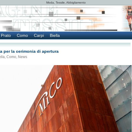
Moda, Tessile, Abbigliamento
Prato
Como
Carpi
Biella
 per la cerimonia di apertura
ella
,
Como
,
News