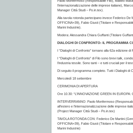
Paolo Monfermoso (Responsabile Filo), Matteo Masini
l’internazionalizzazione delle imprese italiane), Marc
Manager Città Studi – Po.in.tex).
Alla tavola rotonda partecipano invece Federico De
OFFICINA+39), Fabio Giusti (Titolare e Responsabile
Marini Industrie).
Modera: Alessandra Chiara Guffanti (Titolare Guffa
DIALOGHI DI CONFRONTO: IL PROGRAMMA CO
I “Dialoghi di Confronto” tornano alla 62a edizione di 
I “Dialoghi di Confronto” di Filo sono brevi talk, condo
l’industria tessile. Sono tanti – e tutti cruciali per il t
Di seguito il programma completo. Tutti i Dialoghi di 
Mercoledì 18 settembre
CERIMONIA DI APERTURA
Ore 10.30: “L’INNOVAZIONE GREEN IN EUROPA: Con il 
INTERVERRANNO: Paolo Monfermoso (Responsabile FI
all’estero e l’internazionalizzazione delle imprese ita
(Project Manager Città Studi – Po.in.tex)
TAVOLA ROTONDA CON: Federico De Martini (Gener
OFFICINA+39), Fabio Giusti (Titolare e Responsabile
Marini Industrie)