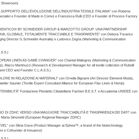
pt Showroom)
A SUPPORTO DELL’EVOLUZIONE DELL’INDUSTRIA TESSILE ITALIANA” con Roberta
Specialist e Founder di Made in Como) e Francesca Rulli (CEO e Founder di Process Factory
 “AUTHENTICO® BY SCHNEIDER GROUP & MARZOTTO GROUP: UNA PARTNERSHIP
TIVA, GLOBALE, TOTALMENTE TRACCIABILE E TRASPARENTE” con Debora Tricarico
ng Director G.Schneider Australia) e Ludovico Zegna (Marketing & Communication
.S.S.)
ROPEAN LINEN AS GAME CHANGER” con Chantal Malingrey (Marketing & Communication
), Marco Martinuzzi (Research & Development Manager for all textile collection of Rubelli
e and CEO and Founder C.L.A.S.S.)
OLORE IN RELAZIONE AI MATERIALI” con Ornella Bignami (Art Director Elementi Moda),
atelier Saunier (Textile Expert Consultant Alliance for European Flax-Linen & Hemp)
ILITÀ” Fondazione Pistoletto Cittadellarte Fashion B.E.S.T. e Accademia UNIDEE con
RSO DI ZDHC VERSO UNA MAGGIORE TRACCIABILITÀ E TRASPARENZA DEI DATI” con
, Marta Simonetti (European Regional Manager ZDHC)
” con Silvia Gava (Product Manager at Ephea™, a brand of the biotechnology
e e Cofounder di Innuance)
.S.S.)