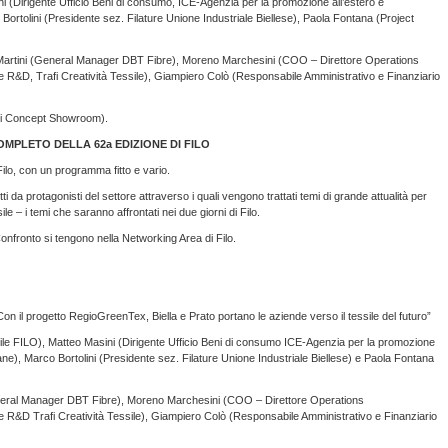
 (Dirigente Ufficio Beni di consumo, ICE-Agenzia per la promozione all’estero e
o Bortolini (Presidente sez. Filature Unione Industriale Biellese), Paola Fontana (Project
 Martini (General Manager DBT Fibre), Moreno Marchesini (COO – Direttore Operations
 R&D, Trafi Creatività Tessile), Giampiero Colò (Responsabile Amministrativo e Finanziario
nti Concept Showroom).
MPLETO DELLA 62a EDIZIONE DI FILO
Filo, con un programma fitto e vario.
tti da protagonisti del settore attraverso i quali vengono trattati temi di grande attualità per
essile – i temi che saranno affrontati nei due giorni di Filo.
Confronto si tengono nella Networking Area di Filo.
progetto RegioGreenTex, Biella e Prato portano le aziende verso il tessile del futuro”
LO), Matteo Masini (Dirigente Ufficio Beni di consumo ICE-Agenzia per la promozione
liane), Marco Bortolini (Presidente sez. Filature Unione Industriale Biellese) e Paola Fontana
al Manager DBT Fibre), Moreno Marchesini (COO – Direttore Operations
 R&D Trafi Creatività Tessile), Giampiero Colò (Responsabile Amministrativo e Finanziario