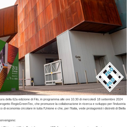
tura della 62a edizione di Filo, in programma alle ore 10.30 di mercoledì 18 settembre 2024
 progetto RegioGreenTex, che promuove la collaborazione in ricerca e sviluppo per l’industria
 di economia circolare in tutta l’Unione e che, per l’Italia, vede protagonisti i distretti di Biella
intervengono: