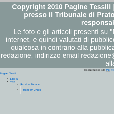
Copyright 2010 Pagine Tessili |
presso il Tribunale di Prato
responsab
Le foto e gli articoli presenti su 
internet, e quindi valutati di pubbli
qualcosa in contrario alla pubbli
redazione, indirizzo email
redazione@
al
Realizzazione sito
we
MB
Pagine Tessili
Log In
Visit
Random Member
Random Group