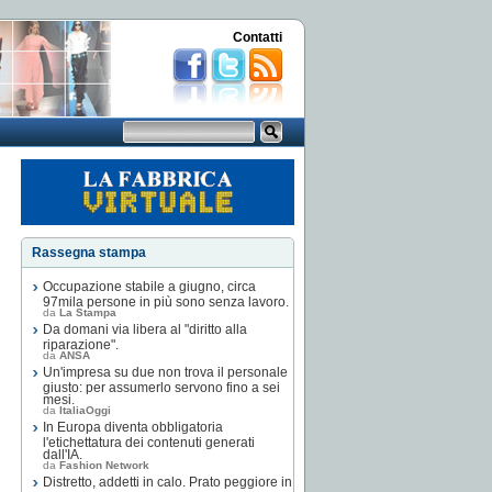
Contatti
Rassegna stampa
Occupazione stabile a giugno, circa
97mila persone in più sono senza lavoro.
da
La Stampa
Da domani via libera al "diritto alla
riparazione".
da
ANSA
Un'impresa su due non trova il personale
giusto: per assumerlo servono fino a sei
mesi.
da
ItaliaOggi
In Europa diventa obbligatoria
l'etichettatura dei contenuti generati
dall'IA.
da
Fashion Network
Distretto, addetti in calo. Prato peggiore in