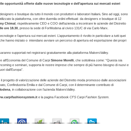
elle opportunità offerte dalle nuove tecnologie e dell’apertura sui mercati esteri
signers e boutique da tutto il mondo con produttori e laboratori Italiani
.
Sino ad oggi, sono
 utilizzato la piattaforma, con oltre duemila ordini effettuati da designers e boutique di 12
any Chimal
, rispettivamente CEO e COO dell’azienda a incontrare le aziende del Distretto
lle ore 18.30
, presso la sede di ForModena al civico 131/C di via Carlo Marx.
ecnologie e l’apertura sui mercati esteri. L’appuntamento è rivolto in particolare a tutti quei
 che hanno iniziato o intendano avviare un percorso di apertura ed esportazione dei propri
 saranno supportati nel registrarsi gratuitamente alla piattaforma MakersValley.
ore all’Economia del Comune di Carpi
Simone Morelli
, che sottolinea come: “Questa sia
e, incoming e seminari, supporta le nostre imprese che sempre di più hanno bisogno di nuovi e
uori dall’Europa”.
–
il progetto di valorizzazione delle aziende del Distretto moda promosso dalle associazioni
nato, Confindustria Emilia e dal Comune di Carpi, con il determinante contributo di
Modena
, in collaborazione con l’azienda MakersValley.
w.
carpifashionsystem
.
it
e la pagina Facebook
CFS Carpi Fashion System
.