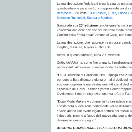
La manifestazione fieristica è organizzata da un grupp
questa edizione saranno 16, in rappresentanza di ci
Bestessile
, Eric Volta,
Fili e Tessuti
,
I Filati
,
Filippo Gi
Massimo Rustichelli
,
Stecca e Bandieri
.
Giunta alla sua
23ˆ edizione
, anche quest’anno la ma
valorizzazione delle aziende del Distretto moda promo
Confindustria Emilia e dal Comune di Carpi, con il d
La manifestazione, che rappresenta un osservatorio per
maglifici, tessiture, buyers e uffici stile.
Attesi, in questa edizione, circa 200 visitatori.
Collezioni Filati
ha, come fine primario, il migliorament
partecipanti, attraverso un nuovo modo di interfacciarsi
“La 23ˆ edizione di Collezioni Filati – spiega
Fabio B
per questa fiera di settore giunta ormai al dodicesimo 
edizione, ospiterà la manifestazione. Gli stand degli e
espositivo del Carpi Fashion System Center rappresent
Ovviamente il nostro ringraziamento va a Carpi Fashi
“Dopo Moda Makers – commenta il vicesindaco e as
sposta nella nuova sede, fortemente voluta dall’am
spazio anche altri eventi legati al settore del tessil
industriale, proprio a fianco dell’autostrada, segno de
determinazione e impegno.”
ACCORDI COMMERCIALI PER IL SISTEMA MOD