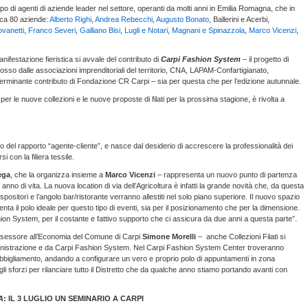
o di agenti di aziende leader nel settore, operanti da molti anni in Emilia Romagna, che in
rca 80 aziende:
Alberto Righi
,
Andrea Rebecchi
,
Augusto Bonato
, Ballerini e Acerbi,
ovanetti
,
Franco Severi
,
Galliano Bisi
,
Lugli e Notari
,
Magnani e Spinazzola
,
Marco Vicenzi
,
nifestazione fieristica si avvale del contributo di
Carpi Fashion System
– il progetto di
sso dalle associazioni imprenditoriali del territorio, CNA, LAPAM-Confartigianato,
eterminante contributo di Fondazione CR Carpi – sia per questa che per l’edizione autunnale.
 le nuove collezioni e le nuove proposte di filati per la prossima stagione, è rivolta a
o del rapporto “agente-cliente”, e nasce dal desiderio di accrescere la professionalità dei
 con la filiera tessile.
ega
, che la organizza insieme a
Marco Vicenzi
– rappresenta un nuovo punto di partenza
anno di vita. La nuova location di via dell’Agricoltura è infatti la grande novità che, da questa
spositori e l’angolo bar/ristorante verranno allestiti nel solo piano superiore. Il nuovo spazio
a il polo ideale per questo tipo di eventi, sia per il posizionamento che per la dimensione.
on System, per il costante e fattivo supporto che ci assicura da due anni a questa parte”.
sessore all’Economia del Comune di Carpi
Simone Morelli
– anche Collezioni Filati si
ministrazione e da Carpi Fashion System. Nel Carpi Fashion System Center troveranno
e-abbigliamento, andando a configurare un vero e proprio polo di appuntamenti in zona
gli sforzi per rilanciare tutto il Distretto che da qualche anno stiamo portando avanti con
A
: IL 3 LUGLIO UN SEMINARIO A CARPI