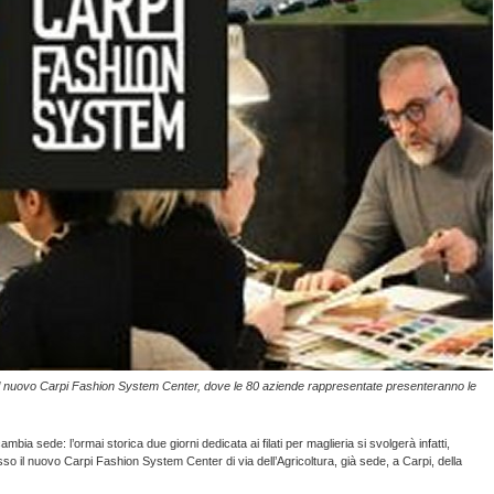
 nel nuovo Carpi Fashion System Center, dove le 80 aziende rappresentate presenteranno le
ambia sede: l’ormai storica due giorni dedicata ai filati per maglieria si svolgerà infatti,
esso il nuovo Carpi Fashion System Center di via dell’Agricoltura, già sede, a Carpi, della