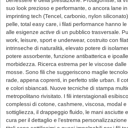
benessere e della prestazione. Protagoniste, la visc
suo look prezioso e performante, o ancora lane in 
imprinting tech (Tencel, carbonio, nylon siliconato).
pelle, total easy care, i filati performance hanno l
alle esigenze
active
di un pubblico trasversale. P
work, leisure, sport e underwear, costruito con filat
intrinseche di naturalità, elevato potere di isolam
potere assorbente, funzione antibatterica e ipoall
morbidezza. Ricerca estrema per le viscose dalle s
mosse. Sono fili che suggeriscono maglie tecnol
rade, appena coprenti, in perfetto stile urban. Il c
e colori sbiancati. Nuove tecniche di stampa mult
metropolitano rivisitato. I fili interstagionali esibis
complessi di cotone, cashmere, viscosa, modal e l
sottigliezza, il drappeggio fluido, le mani asciutte ed
cura per il dettaglio e l’estrema personalizzazione r