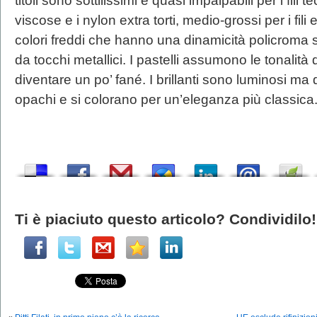
titoli sono sottilissimi e quasi impalpabili per i fili 
viscose e i nylon extra torti, medio-grossi per i fili 
colori freddi che hanno una dinamicità policroma st
da tocchi metallici. I pastelli assumono le tonalità 
diventare un po’ fané. I brillanti sono luminosi ma 
opachi e si colorano per un’eleganza più classica
Ti è piaciuto questo articolo? Condividilo!