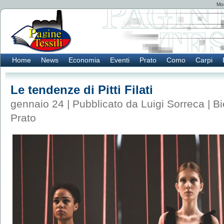
Mod
Home
News
Economia
Eventi
Prato
Como
Carpi
Le tendenze di Pitti Filati
gennaio 24 | Pubblicato da Luigi Sorreca |
Bi
Prato