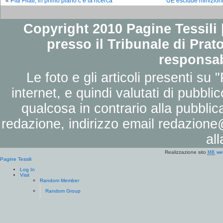
«
Pitti Filati, in primo piano c’è la ricerca
UE esclude rifinizioni
Copyright 2010 Pagine Tessili |
presso il Tribunale di Prato
responsab
Le foto e gli articoli presenti su 
internet, e quindi valutati di pubbli
qualcosa in contrario alla pubbli
redazione, indirizzo email
redazione@
al
Realizzazione sito
we
MB
Pagine Tessili
Log In
Visit
Random Member
Random Group