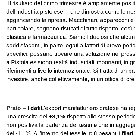
“Il risultato del primo trimestre è ampiamente positi
dell’industria pistoiese, il che dimostra come le n
agganciando la ripresa. Macchinari, apparecchi e m
particolare, segnano risultati di tutto rispetto, cos
plastica e farmaceutica. Siamo fiduciosi che alcu
soddisfacenti, in parte legati a fattori di breve perio
specifici, possano trovare una soluzione nei pros
a Pistoia esistono realtà industriali importanti, in g
riferimenti a livello internazionale. Si tratta di un 
investire, anche collettivamente, in un ottica di cre
Prato –
I dati
L’export manifatturiero pratese ha re
una crescita del
+3,1%
rispetto allo stesso periodo 
non positiva la partenza del
tessile
che in aggreg
del -1,1%. All’interno del tessile, più pesanti i
filati