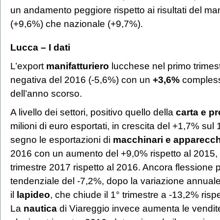
un andamento peggiore rispetto ai risultati del man
(+9,6%) che nazionale (+9,7%).
Lucca –
I dati
L’export
manifatturiero
lucchese nel primo trimest
negativa del 2016 (-5,6%) con un
+3,6%
complessi
dell’anno scorso.
A livello dei settori, positivo quello della
carta e pr
milioni di euro esportati, in crescita del +1,7% su
segno le esportazioni di
macchinari e apparecch
2016 con un aumento del +9,0% rispetto al 2015,
trimestre 2017 rispetto al 2016. Ancora flessione pe
tendenziale del -7,2%, dopo la variazione annual
il
lapideo
, che chiude il 1° trimestre a -13,2% risp
La
nautica
di Viareggio invece aumenta le vendite