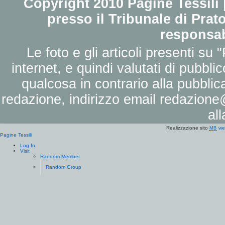
Copyright 2010 Pagine Tessili |
presso il Tribunale di Prato
responsab
Le foto e gli articoli presenti su 
internet, e quindi valutati di pubbli
qualcosa in contrario alla pubbli
redazione, indirizzo email
redazione@
al
Realizzazione sito
we
MB
Pagine Tessili
Log In
Visit
Random Member
Random Group