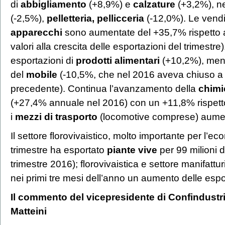
di
abbigliamento
(+8,9%) e
calzature
(+3,2%), neg
(-2,5%),
pelletteria, pellicceria
(-12,0%). Le vendit
apparecchi
sono aumentate del +35,7% rispetto al
valori alla crescita delle esportazioni del trimestr
esportazioni di
prodotti alimentari
(+10,2%), ment
del
mobile
(-10,5%, che nel 2016 aveva chiuso a -
precedente). Continua l’avanzamento della
chimi
(+27,4% annuale nel 2016) con un +11,8% rispetto
i
mezzi di trasporto
(locomotive comprese) aume
Il settore florovivaistico, molto importante per l’e
trimestre ha esportato
piante vive
per 99 milioni d
trimestre 2016); florovivaistica e settore manifat
nei primi tre mesi dell’anno un aumento delle espo
Il commento del vicepresidente di Confindust
Matteini