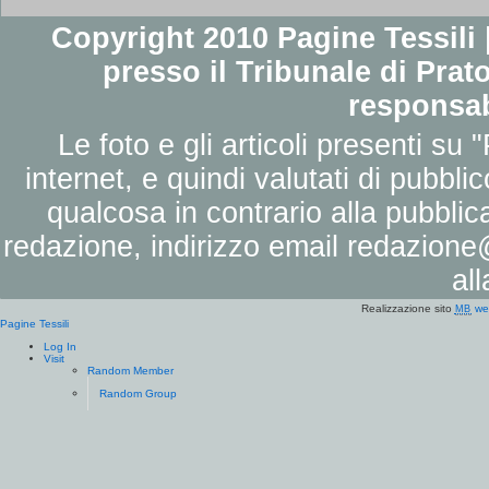
Copyright 2010 Pagine Tessili |
presso il Tribunale di Prato
responsab
Le foto e gli articoli presenti su 
internet, e quindi valutati di pubbli
qualcosa in contrario alla pubbli
redazione, indirizzo email
redazione@
al
Realizzazione sito
we
MB
Pagine Tessili
Log In
Visit
Random Member
Random Group