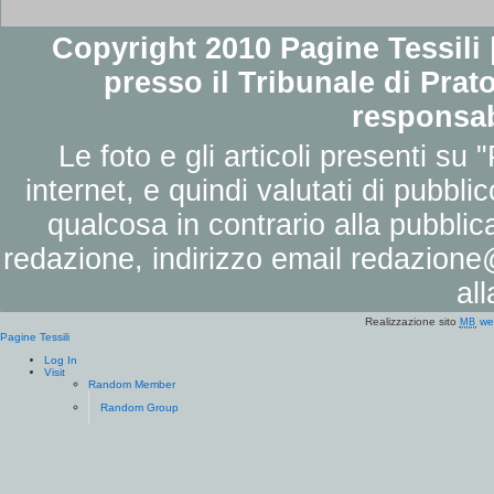
Copyright 2010 Pagine Tessili |
presso il Tribunale di Prato
responsab
Le foto e gli articoli presenti su 
internet, e quindi valutati di pubbli
qualcosa in contrario alla pubbli
redazione, indirizzo email
redazione@
al
Realizzazione sito
we
MB
Pagine Tessili
Log In
Visit
Random Member
Random Group