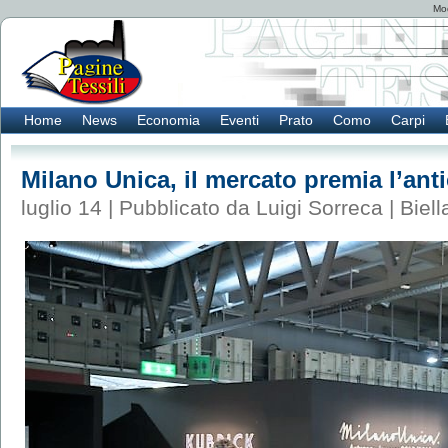
Mod
Home
News
Economia
Eventi
Prato
Como
Carpi
Milano Unica, il mercato premia l’ant
luglio 14 | Pubblicato da Luigi Sorreca |
Biell