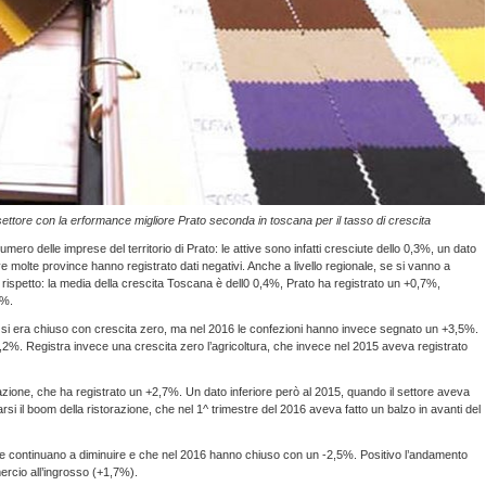
l settore con la erformance migliore Prato seconda in toscana per il tasso di crescita
mero delle imprese del territorio di Prato: le attive sono infatti cresciute dello 0,3%, un dato
e molte province hanno registrato dati negativi. Anche a livello regionale, se si vanno a
to rispetto: la media della crescita Toscana è dell0 0,4%, Prato ha registrato un +0,7%,
5%.
 si era chiuso con crescita zero, ma nel 2016 le confezioni hanno invece segnato un +3,5%.
l’1,2%. Registra invece una crescita zero l’agricoltura, che invece nel 2015 aveva registrato
razione, che ha registrato un +2,7%. Un dato inferiore però al 2015, quando il settore aveva
i il boom della ristorazione, che nel 1^ trimestre del 2016 aveva fatto un balzo in avanti del
, che continuano a diminuire e che nel 2016 hanno chiuso con un -2,5%. Positivo l’andamento
rcio all’ingrosso (+1,7%).