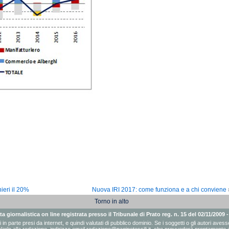
nieri il 20%
Nuova IRI 2017: come funziona e a chi conviene
Torno in alto
a giornalistica on line registrata presso il Tribunale di Prato reg. n. 15 del 02/11/2009 
ati in parte presi da internet, e quindi valutati di pubblico dominio. Se i soggetti o gli autori a