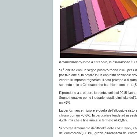
Il manifatturiero torna a crescere, la ristorazione è i
Si è chiuso con un segno positivo l’anno 2016 per il nu
positivo che si fa notare in un contesto nazionale dov
vedere le imprese registrate, il dato pratese è di tut
secondo solo a Grosseto che ha chiuso con un +1,
Riprendono a crescere le confezioni: nel 2015 l’anno
Segno negativo per le industrie tessili, diminuite del
un +5%.
La performance migliore è quella dell’alloggio e risto
chiuso con un +3,6%. In particolare tende ad assestars
4,7%, ma che a fine ano si è fermato al +2,8%.
Si protrae il momento di difficoltà delle costruzioni
del commercio (+1,1%) grazie all’avanzata del comme