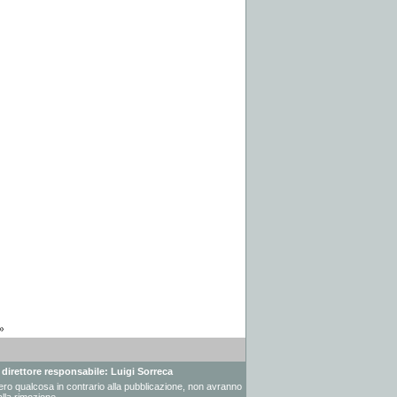
»
- direttore responsabile: Luigi Sorreca
vessero qualcosa in contrario alla pubblicazione, non avranno