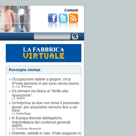
Contatti
Rassegna stampa
Occupazione stabile a giugno, circa
97mila persone in più sono senza lavoro.
da
La Stampa
Da domani via libera al "diritto alla
riparazione".
da
ANSA
Un'impresa su due non trova il personale
giusto: per assumerlo servono fino a sei
mesi.
da
ItaliaOggi
In Europa diventa obbligatoria
l'etichettatura dei contenuti generati
dall'IA.
da
Fashion Network
Distretto, addetti in calo. Prato peggiore in