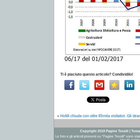
Ti è piaciuto questo articolo? Condividilo!
«
HoMi chiude con oltre 85mila visitatori. Gli stra
Copyright 2010 Pagine Tessili | Testat
Le foto e gli articoli presenti su "Pagine Tessili" sono st