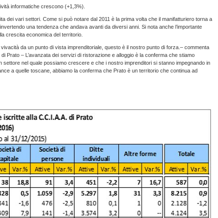
ttività informatiche crescono (+1,3%).
ita dei vari settori. Come si può notare dal 2011 è la prima volta che il manifatturiero torna a
io, invertendo una tendenza che andava avanti da diversi anni. Si nota anche l’importante
a crescita economica del territorio.
re vivacità da un punto di vista imprenditoriale, questo è il nostro punto di forza.– commenta
i Prato – L’avanzata dei servizi di ristorazione e alloggio è la conferma che stiamo
n settore nel quale possiamo crescere e che i nostro imprenditori si stanno impegnando in
nce a quelle toscane, abbiamo la conferma che Prato è un territorio che continua ad