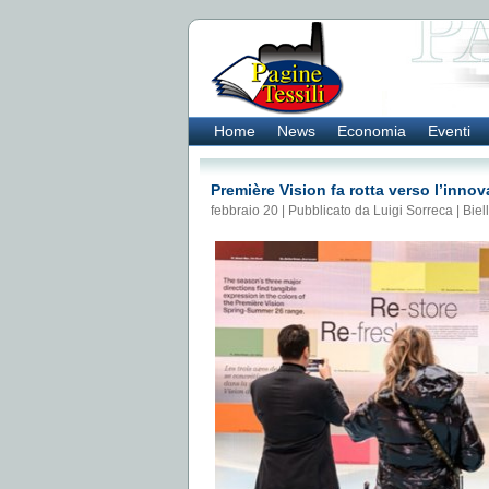
Home
News
Economia
Eventi
Première Vision fa rotta verso l’inno
febbraio 20 | Pubblicato da Luigi Sorreca |
Biel