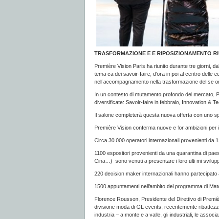
TRASFORMAZIONE E E RIPOSIZIONAMENTO RIU
Première Vision Paris ha riunito durante tre giorni, dal
tema ca dei savoir-faire, d’ora in poi al centro delle e
nell’accompagnamento nella trasformazione del se ore a
In un contesto di mutamento profondo del mercato, P
diversificate: Savoir-faire in febbraio, Innovation & T
Il salone completerà questa nuova offerta con uno sp
Première Vision conferma nuove e for ambizioni per i s
Circa 30.000 operatori internazionali provenienti da 
1100 espositori provenienti da una quarantina di paes
Cina…) sono venuti a presentare i loro ulti mi svilupp
220 decision maker internazionali hanno partecipat
1500 appuntamenti nell’ambito del programma di Ma
Florence Rousson, Presidente del Direttivo di Premiè
divisione moda di GL events, recentemente ribattezzat
industria – a monte e a valle, gli industriali, le ass