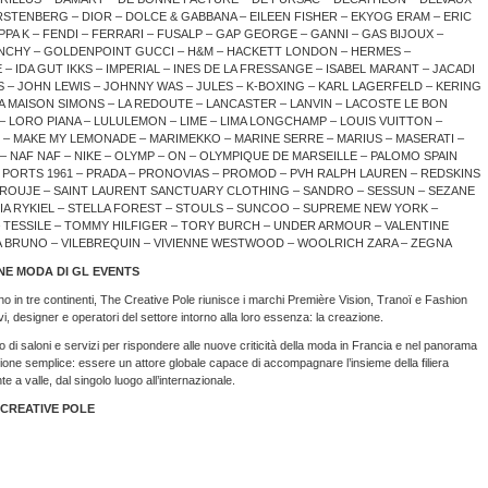
RSTENBERG – DIOR – DOLCE & GABBANA – EILEEN FISHER – EKYOG ERAM – ERIC
PPA K – FENDI – FERRARI – FUSALP – GAP GEORGE – GANNI – GAS BIJOUX –
NCHY – GOLDENPOINT GUCCI – H&M – HACKETT LONDON – HERMES –
 IDA GUT IKKS – IMPERIAL – INES DE LA FRESSANGE – ISABEL MARANT – JACADI
– JOHN LEWIS – JOHNNY WAS – JULES – K-BOXING – KARL LAGERFELD – KERING
LA MAISON SIMONS – LA REDOUTE – LANCASTER – LANVIN – LACOSTE LE BON
– LORO PIANA – LULULEMON – LIME – LIMA LONGCHAMP – LOUIS VUITTON –
 – MAKE MY LEMONADE – MARIMEKKO – MARINE SERRE – MARIUS – MASERATI –
AF NAF – NIKE – OLYMP – ON – OLYMPIQUE DE MARSEILLE – PALOMO SPAIN
– PORTS 1961 – PRADA – PRONOVIAS – PROMOD – PVH RALPH LAUREN – REDSKINS
– ROUJE – SAINT LAURENT SANCTUARY CLOTHING – SANDRO – SESSUN – SEZANE
IA RYKIEL – STELLA FOREST – STOULS – SUNCOO – SUPREME NEW YORK –
 TESSILE – TOMMY HILFIGER – TORY BURCH – UNDER ARMOUR – VALENTINE
A BRUNO – VILEBREQUIN – VIVIENNE WESTWOOD – WOOLRICH ZARA – ZEGNA
ONE MODA DI GL EVENTS
no in tre continenti, The Creative Pole riunisce i marchi Première Vision, Tranoï e Fashion
, designer e operatori del settore intorno alla loro essenza: la creazione.
o di saloni e servizi per rispondere alle nuove criticità della moda in Francia e nel panorama
one semplice: essere un attore globale capace di accompagnare l’insieme della filiera
nte a valle, dal singolo luogo all’internazionale.
E CREATIVE POLE