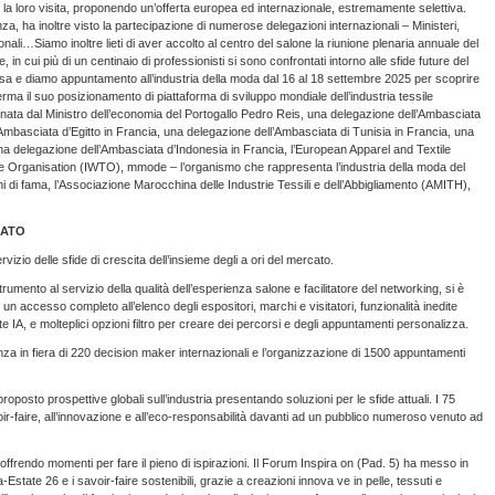
o la loro visita, proponendo un’offerta europea ed internazionale, estremamente selettiva.
a, ha inoltre visto la partecipazione di numerose delegazioni internazionali – Ministeri,
li…Siamo inoltre lieti di aver accolto al centro del salone la riunione plenaria annuale del
n cui più di un centinaio di professionisti si sono confrontati intorno alle sfide future del
esa e diamo appuntamento all’industria della moda dal 16 al 18 settembre 2025 per scoprire
rma il suo posizionamento di piattaforma di sviluppo mondiale dell’industria tessile
a dal Ministro dell’economia del Portogallo Pedro Reis, una delegazione dell’Ambasciata
Ambasciata d’Egitto in Francia, una delegazione dell’Ambasciata di Tunisia in Francia, una
na delegazione dell’Ambasciata d’Indonesia in Francia, l’European Apparel and Textile
le Organisation (IWTO), mmode – l’organismo che rappresenta l’industria della moda del
i di fama, l’Associazione Marocchina delle Industrie Tessili e dell’Abbigliamento (AMITH),
ZATO
rvizio delle sfide di crescita dell’insieme degli a ori del mercato.
rumento al servizio della qualità dell’esperienza salone e facilitatore del networking, si è
un accesso completo all’elenco degli espositori, marchi e visitatori, funzionalità inedite
IA, e molteplici opzioni filtro per creare dei percorsi e degli appuntamenti personalizza.
a in fiera di 220 decision maker internazionali e l’organizzazione di 1500 appuntamenti
posto prospettive globali sull’industria presentando soluzioni per le sfide attuali. I 75
-faire, all’innovazione e all’eco-responsabilità davanti ad un pubblico numeroso venuto ad
ffrendo momenti per fare il pieno di ispirazioni. Il Forum Inspira on (Pad. 5) ha messo in
state 26 e i savoir-faire sostenibili, grazie a creazioni innova ve in pelle, tessuti e