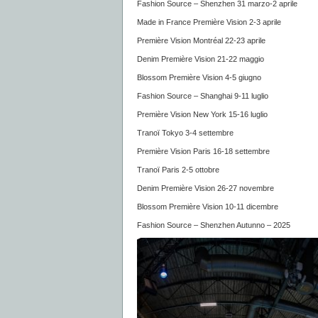
Fashion Source – Shenzhen 31 marzo-2 aprile
Made in France Première Vision 2-3 aprile
Première Vision Montréal 22-23 aprile
Denim Première Vision 21-22 maggio
Blossom Première Vision 4-5 giugno
Fashion Source – Shanghai 9-11 luglio
Première Vision New York 15-16 luglio
Tranoï Tokyo 3-4 settembre
Première Vision Paris 16-18 settembre
Tranoï Paris 2-5 ottobre
Denim Première Vision 26-27 novembre
Blossom Première Vision 10-11 dicembre
Fashion Source – Shenzhen Autunno – 2025