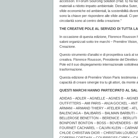
accessori. Il Forum Sourcing Solution (Pad. 6) ha facili
materiali a ridotto impatto ambientale. Desolina Suter,
sfide economiche ed ambientali, la sostenibilità diven
sono la chiave per rispondere alle sfide attuali. Ci pe
circolarità sono al centro della creazione.”
THE CREATIVE POLE AL SERVIZIO DI TUTTA LA
In occasione di questa edizione, Florence Rousson ha
saloni organizzati sotto tre marchi – Première Vision,
Creazione.
Questo strumento d’analisi e di prospettiva sarà al ser
creativa. Florence Rousson, Presidente del Direttivo 
Pole ed il suo dispiegamento internazionale sottoline
trasformazione.
Questa edizione di Première Vision Paris testimonia d
capacità di creare sinergie tra tu gli attori, da monte a
QUESTI MARCHI HANNO PARTECIPATO AL SA
ADIDAS – ADLER – AGNELLE – AGNES B – AIG
OUTFITTERS – AMI PARIS – ANJA GOCKEL – ANT
ARMANI – ARMAND THIERY – ATELIER EME – AT
BALENCIAGA – BALIBARIS – BALMAIN BARBUTI
BELLEROSE BENETTON – BERENICE – BERLUTI –
BONPOINT BONTON – BOSS – BOVENDERS – BR
FOURNET CACHAREL – CALVIN KLEIN – CARHAR
CHLOE CHRISTIAN DIOR – CHRISTIAN LOUBOUT
COPERNI CORTHAY – COURREGES CYBEX – CYR