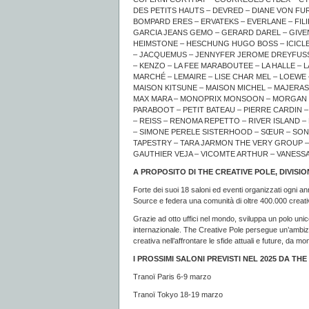
DES PETITS HAUTS – DEVRED – DIANE VON FU
BOMPARD ERES – ERVATEKS – EVERLANE – FILI
GARCIA JEANS GEMO – GERARD DAREL – GIVE
HEIMSTONE – HESCHUNG HUGO BOSS – ICICLE –
– JACQUEMUS – JENNYFER JEROME DREYFUSS 
– KENZO – LA FEE MARABOUTEE – LA HALLE – 
MARCHÉ – LEMAIRE – LISE CHAR MEL – LOEWE 
MAISON KITSUNE – MAISON MICHEL – MAJERAS
MAX MARA – MONOPRIX MONSOON – MORGAN – N
PARABOOT – PETIT BATEAU – PIERRE CARDIN 
– REISS – RENOMA REPETTO – RIVER ISLAND 
– SIMONE PERELE SISTERHOOD – SŒUR – SON
TAPESTRY – TARA JARMON THE VERY GROUP –
GAUTHIER VEJA – VICOMTE ARTHUR – VANESS
A PROPOSITO DI THE CREATIVE POLE, DIVISI
Forte dei suoi 18 saloni ed eventi organizzati ogni an
Source e federa una comunità di oltre 400.000 creativi
Grazie ad otto uffici nel mondo, sviluppa un polo unic
internazionale. The Creative Pole persegue un’ambizi
creativa nell’affrontare le sfide attuali e future, da mo
I PROSSIMI SALONI PREVISTI NEL 2025 DA TH
Tranoï Paris 6-9 marzo
Tranoï Tokyo 18-19 marzo