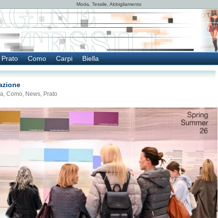
Moda, Tessile, Abbigliamento
Prato
Como
Carpi
Biella
vazione
la
,
Como
,
News
,
Prato