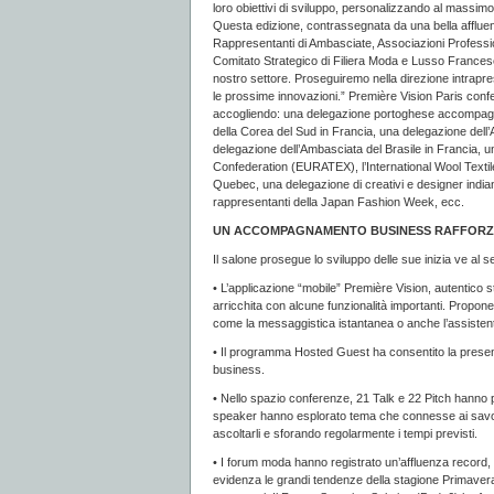
loro obiettivi di sviluppo, personalizzando al massim
Questa edizione, contrassegnata da una bella affluenz
Rappresentanti di Ambasciate, Associazioni Professiona
Comitato Strategico di Filiera Moda e Lusso Francese, i
nostro settore. Proseguiremo nella direzione intrapr
le prossime innovazioni.” Première Vision Paris confe
accogliendo: una delegazione portoghese accompagnat
della Corea del Sud in Francia, una delegazione dell’
delegazione dell’Ambasciata del Brasile in Francia, u
Confederation (EURATEX), l’International Wool Texti
Quebec, una delegazione di creativi e designer indian
rappresentanti della Japan Fashion Week, ecc.
UN ACCOMPAGNAMENTO BUSINESS RAFFOR
Il salone prosegue lo sviluppo delle sue inizia ve al se
• L’applicazione “mobile” Première Vision, autentico st
arricchita con alcune funzionalità importanti. Propone 
come la messaggistica istantanea o anche l’assistente 
• Il programma Hosted Guest ha consentito la presenz
business.
• Nello spazio conferenze, 21 Talk e 22 Pitch hanno pro
speaker hanno esplorato tema che connesse ai savoir
ascoltarli e sforando regolarmente i tempi previsti.
• I forum moda hanno registrato un’affluenza record, o
evidenza le grandi tendenze della stagione Primavera-E