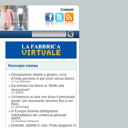
Contatti
Rassegna stampa
Occupazione stabile a giugno, circa
97mila persone in più sono senza lavoro.
da
La Stampa
Da domani via libera al "diritto alla
riparazione".
da
ANSA
Un'impresa su due non trova il personale
giusto: per assumerlo servono fino a sei
mesi.
da
ItaliaOggi
In Europa diventa obbligatoria
l'etichettatura dei contenuti generati
dall'IA.
da
Fashion Network
Distretto, addetti in calo. Prato peggiore in