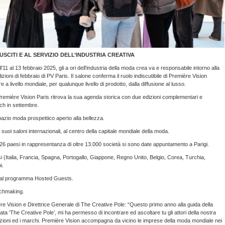
SCITI E AL SERVIZIO DELL’INDUSTRIA CREATIVA
l’11 al 13 febbraio 2025, gli a ori dell’industria della moda crea va e responsabile intorno alla
dizioni di febbraio di PV Paris. Il salone conferma il ruolo indiscutibile di Première Vision
 livello mondiale, per qualunque livello di prodotto, dalla diffusione al lusso.
remière Vision Paris ritrova la sua agenda storica con due edizioni complementari e
ech in settembre.
azio moda prospettico aperto alla bellezza.
uoi saloni internazionali, al centro della capitale mondiale della moda.
126 paesi in rappresentanza di oltre 13.000 società si sono date appuntamento a Parigi.
i (Italia, Francia, Spagna, Portogallo, Giappone, Regno Unito, Belgio, Corea, Turchia,
i.
o al programma Hosted Guests.
tchmaking.
re Vision e Direttrice Generale di The Creative Pole: “Questo primo anno alla guida della
a ‘The Creative Pole’, mi ha permesso di incontrare ed ascoltare tu gli attori della nostra
ociazioni ed i marchi. Première Vision accompagna da vicino le imprese della moda mondiale nei