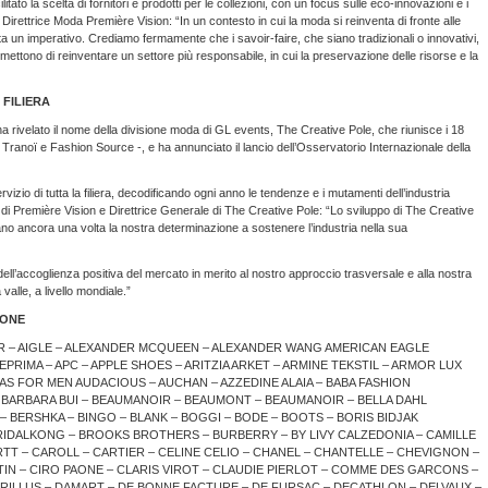
tato la scelta di fornitori e prodotti per le collezioni, con un focus sulle eco-innovazioni e i
 Direttrice Moda Première Vision: “In un contesto in cui la moda si reinventa di fronte alle
ta un imperativo. Crediamo fermamente che i savoir-faire, che siano tradizionali o innovativi,
rmettono di reinventare un settore più responsabile, in cui la preservazione delle risorse e la
 FILIERA
 rivelato il nome della divisione moda di GL events, The Creative Pole, che riunisce i 18
 Tranoï e Fashion Source -, e ha annunciato il lancio dell’Osservatorio Internazionale della
vizio di tutta la filiera, decodificando ogni anno le tendenze e i mutamenti dell’industria
di Première Vision e Direttrice Generale di The Creative Pole: “Lo sviluppo di The Creative
ano ancora una volta la nostra determinazione a sostenere l’industria nella sua
ell’accoglienza positiva del mercato in merito al nostro approccio trasversale e alla nostra
 valle, a livello mondiale.”
LONE
NER – AIGLE – ALEXANDER MCQUEEN – ALEXANDER WANG AMERICAN EAGLE
EPRIMA – APC – APPLE SHOES – ARITZIA ARKET – ARMINE TEKSTIL – ARMOR LUX
LAS FOR MEN AUDACIOUS – AUCHAN – AZZEDINE ALAIA – BABA FASHION
 – BARBARA BUI – BEAUMANOIR – BEAUMONT – BEAUMANOIR – BELLA DAHL
 BERSHKA – BINGO – BLANK – BOGGI – BODE – BOOTS – BORIS BIDJAK
IDALKONG – BROOKS BROTHERS – BURBERRY – BY LIVY CALZEDONIA – CAMILLE
TT – CAROLL – CARTIER – CELINE CELIO – CHANEL – CHANTELLE – CHEVIGNON –
IN – CIRO PAONE – CLARIS VIROT – CLAUDIE PIERLOT – COMME DES GARCONS –
ILLUS – DAMART – DE BONNE FACTURE – DE FURSAC – DECATHLON – DELVAUX –