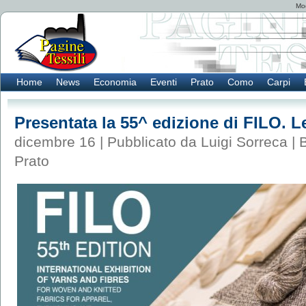
Mod
Home
News
Economia
Eventi
Prato
Como
Carpi
Presentata la 55^ edizione di FILO. 
dicembre 16 | Pubblicato da Luigi Sorreca |
B
Prato