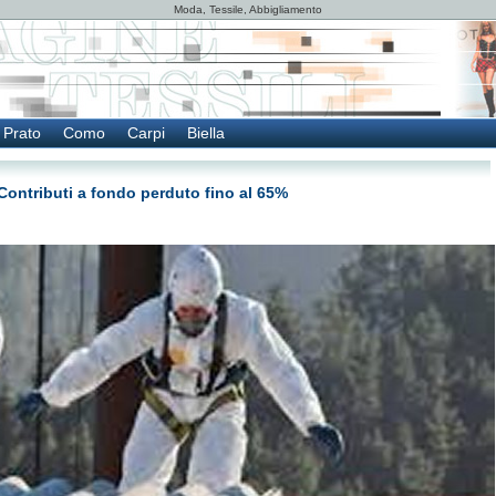
Moda, Tessile, Abbigliamento
Prato
Como
Carpi
Biella
Contributi a fondo perduto fino al 65%