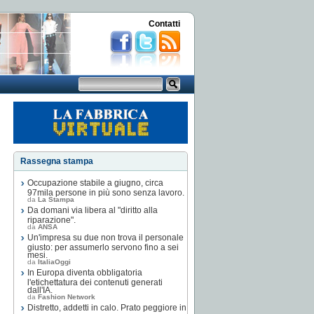
Contatti
Rassegna stampa
Occupazione stabile a giugno, circa
97mila persone in più sono senza lavoro.
da
La Stampa
Da domani via libera al "diritto alla
riparazione".
da
ANSA
Un'impresa su due non trova il personale
giusto: per assumerlo servono fino a sei
mesi.
da
ItaliaOggi
In Europa diventa obbligatoria
l'etichettatura dei contenuti generati
dall'IA.
da
Fashion Network
Distretto, addetti in calo. Prato peggiore in