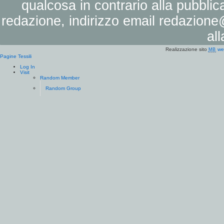
qualcosa in contrario alla pubbli
redazione, indirizzo email
redazione@
al
Realizzazione sito
we
MB
Pagine Tessili
Log In
Visit
Random Member
Random Group