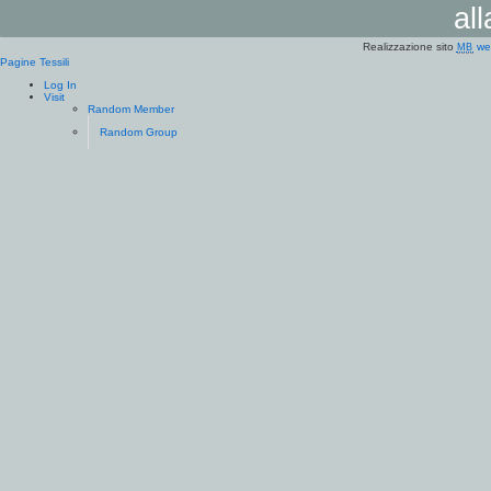
al
Realizzazione sito
we
MB
Pagine Tessili
Log In
Visit
Random Member
Random Group