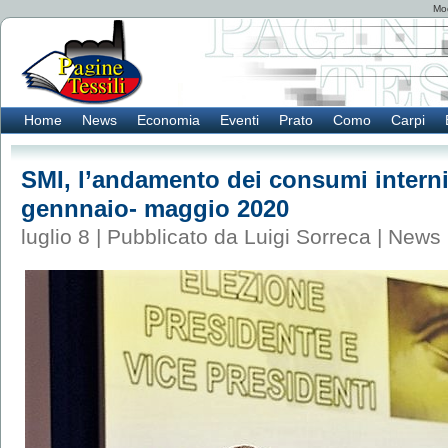
Mod
Home
News
Economia
Eventi
Prato
Como
Carpi
SMI, l’andamento dei consumi interni
gennnaio- maggio 2020
luglio 8 | Pubblicato da Luigi Sorreca |
News