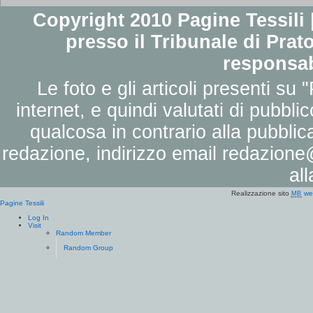
Copyright 2010 Pagine Tessili |
presso il Tribunale di Prato
responsab
Le foto e gli articoli presenti su 
internet, e quindi valutati di pubbli
qualcosa in contrario alla pubbli
redazione, indirizzo email
redazione@
al
Realizzazione sito
we
MB
Pagine Tessili
Log In
Visit
Random Member
Random Group