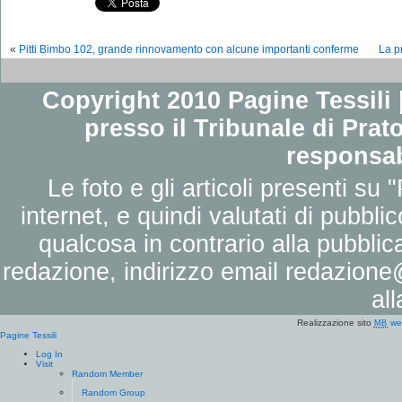
«
Pitti Bimbo 102, grande rinnovamento con alcune importanti conferme
La p
Copyright 2010 Pagine Tessili |
presso il Tribunale di Prato
responsab
Le foto e gli articoli presenti su 
internet, e quindi valutati di pubbli
qualcosa in contrario alla pubbli
redazione, indirizzo email
redazione@
al
Realizzazione sito
we
MB
Pagine Tessili
Log In
Visit
Random Member
Random Group