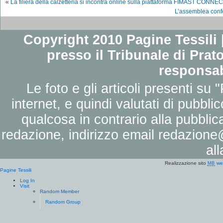
«
La filiera della calzetteria si incontra online sulla piattaforma FIMAST CONNE
L’assemblea conf
Copyright 2010 Pagine Tessili |
presso il Tribunale di Prato
responsab
Le foto e gli articoli presenti su 
internet, e quindi valutati di pubbli
qualcosa in contrario alla pubbli
redazione, indirizzo email
redazione@
al
Realizzazione sito
we
MB
Pagine Tessili
Log In
Visit
Random Member
Random Group