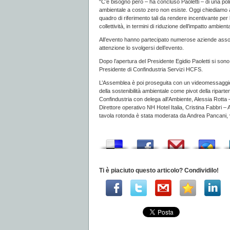
“C’è bisogno però – ha concluso Paoletti – di una poli
ambientale a costo zero non esiste. Oggi chiediamo al
quadro di riferimento tali da rendere incentivante per
collettività, in termini di riduzione dell’impatto ambien
All’evento hanno partecipato numerose aziende assoc
attenzione lo svolgersi dell’evento.
Dopo l’apertura del Presidente Egidio Paoletti si sono 
Presidente di Confindustria Servizi HCFS.
L’Assemblea è poi proseguita con un videomessaggio 
della sostenibilità ambientale come pivot della ripar
Confindustria con delega all’Ambiente, Alessia Rotta
Direttore operativo NH Hotel Italia, Cristina Fabbri
tavola rotonda è stata moderata da Andrea Pancani, v
Ti è piaciuto questo articolo? Condividilo!