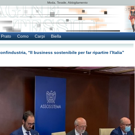
Moda, Tessile, Abbigliamento
Prato
Como
Carpi
Biella
ndustria, “Il business sostenibile per far ripartire l’Italia”