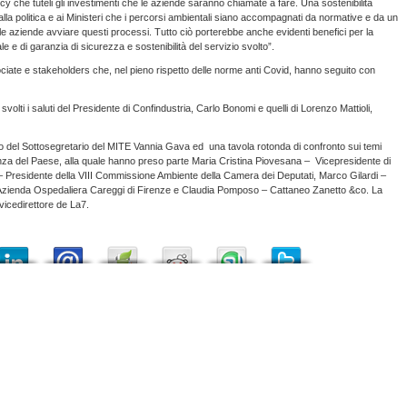
cy che tuteli gli investimenti che le aziende saranno chiamate a fare. Una sostenibilità
la politica e ai Ministeri che i percorsi ambientali siano accompagnati da normative e da un
 le aziende avviare questi processi. Tutto ciò porterebbe anche evidenti benefici per la
tale e di garanzia di sicurezza e sostenibilità del servizio svolto”.
iate e stakeholders che, nel pieno rispetto delle norme anti Covid, hanno seguito con
svolti i saluti del Presidente di Confindustria, Carlo Bonomi e quelli di Lorenzo Mattioli,
del Sottosegretario del MITE Vannia Gava ed una tavola rotonda di confronto sui temi
tenza del Paese, alla quale hanno preso parte Maria Cristina Piovesana – Vicepresidente di
 – Presidente della VIII Commissione Ambiente della Camera dei Deputati, Marco Gilardi –
 – Azienda Ospedaliera Careggi di Firenze e Claudia Pomposo – Cattaneo Zanetto &co. La
icedirettore de La7.