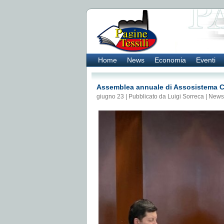
Home
News
Economia
Eventi
Assemblea annuale di Assosistema Confi
giugno 23 | Pubblicato da Luigi Sorreca |
News