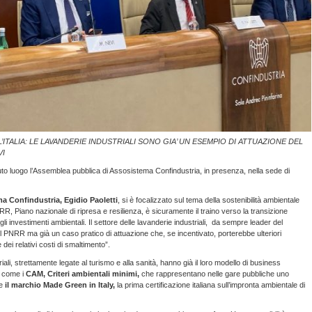
L’ITALIA: LE LAVANDERIE INDUSTRIALI SONO GIA’ UN ESEMPIO DI ATTUAZIONE DEL
VI
o luogo l’Assemblea pubblica di Assosistema Confindustria, in presenza, nella sede di
a Confindustria, Egidio Paoletti
, si è focalizzato sul tema della sostenibilità ambientale
R, Piano nazionale di ripresa e resilienza, è sicuramente il traino verso la transizione
 investimenti ambientali. Il settore delle lavanderie industriali, da sempre leader del
el PNRR ma già un caso pratico di attuazione che, se incentivato, porterebbe ulteriori
e dei relativi costi di smaltimento”.
iali, strettamente legate al turismo e alla sanità, hanno già il loro modello di business
i come i
CAM, Criteri ambientali minimi,
che rappresentano nelle gare pubbliche uno
e
il marchio Made Green in Italy,
la prima certificazione italiana sull’impronta ambientale di