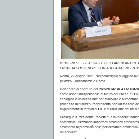
IL BUSINESS SOSTENIBILE PER FAR RIPARTIRE 
PNRR DA SOSTENERE CON ADEGUATI INCENTI
Roma, 22 giugno 2021. Nel pomeriggio di oggi ha avut
palazzo Confindustria a Roma.
Il discorso di apertura del
Presidente di Assosistem
come asset indispensabile al futuro del Paese: “Il PNR
ecologica e un’occasione per stimolare e aumentare gli
processo di riutilizzo, rappresenta non un tassello d
miglioramenti in termini di PIL e di riduzione dei rifiuti 
Prosegue il Presidente Paoletti: “Le lavanderie industr
sostenibile utilizzando importanti strumenti ambiental
strumento di premialità delle performance ambientali
un servizio”.