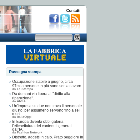
Contatti
Rassegna stampa
Occupazione stabile a giugno, circa
97mila persone in più sono senza lavoro.
da
La Stampa
Da domani via libera al "diritto alla
riparazione".
da
ANSA
Un'impresa su due non trova il personale
giusto: per assumerlo servono fino a sei
mesi.
da
ItaliaOggi
In Europa diventa obbligatoria
l'etichettatura dei contenuti generati
dall'IA.
da
Fashion Network
Distretto, addetti in calo. Prato peggiore in