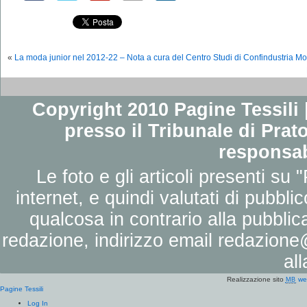
«
La moda junior nel 2012-22 – Nota a cura del Centro Studi di Confindustria M
Copyright 2010 Pagine Tessili |
presso il Tribunale di Prato
responsab
Le foto e gli articoli presenti su 
internet, e quindi valutati di pubbli
qualcosa in contrario alla pubbli
redazione, indirizzo email
redazione@
al
Realizzazione sito
we
MB
Pagine Tessili
Log In