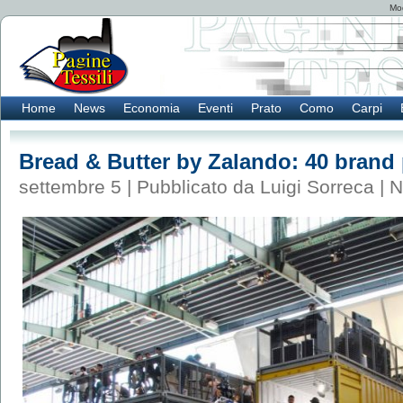
Mod
Home
News
Economia
Eventi
Prato
Como
Carpi
Bread & Butter by Zalando: 40 brand p
settembre 5 | Pubblicato da Luigi Sorreca |
N