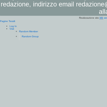
redazione, indirizzo email
redazione@
al
Realizzazione sito
we
MB
Pagine Tessili
Log In
Visit
Random Member
Random Group