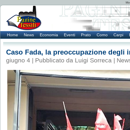
Mod
Home
News
Economia
Eventi
Prato
Como
Carpi
Caso Fada, la preoccupazione degli in
giugno 4 | Pubblicato da Luigi Sorreca |
New