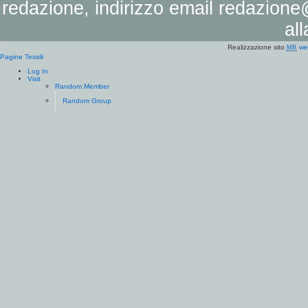
redazione, indirizzo email
redazione@
al
Realizzazione sito
we
MB
Pagine Tessili
Log In
Visit
Random Member
Random Group