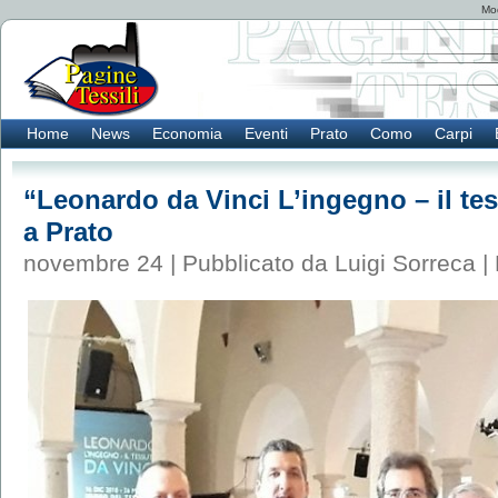
Mod
Home
News
Economia
Eventi
Prato
Como
Carpi
“Leonardo da Vinci L’ingegno – il te
a Prato
novembre 24 | Pubblicato da Luigi Sorreca |