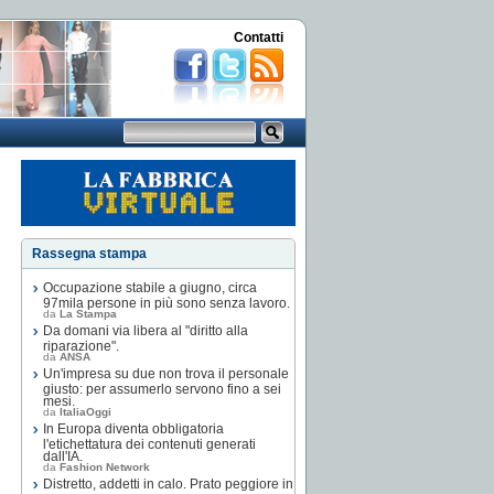
Contatti
Rassegna stampa
Occupazione stabile a giugno, circa
97mila persone in più sono senza lavoro.
da
La Stampa
Da domani via libera al "diritto alla
riparazione".
da
ANSA
Un'impresa su due non trova il personale
giusto: per assumerlo servono fino a sei
mesi.
da
ItaliaOggi
In Europa diventa obbligatoria
l'etichettatura dei contenuti generati
dall'IA.
da
Fashion Network
Distretto, addetti in calo. Prato peggiore in