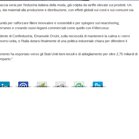
ccia seria per l’industria italiana della moda, già colpita da tariffe elevate sui prodotti. Un
ra, dai materiali alla produzione e distribuzione, con effetti globali sui costi e sui consumi sia
ità per rafforzare filiere innovative e sostenibili e per spingere sul nearshoring,
diterraneo e creando nuovi legami commerciali come quello con il Mercosur.
nte di Confindustria, Emanuele Orsini, sulla necessità di mantenere la calma e i nervi
i unita, e l’Italia dotarsi finalmente di una politica industriale chiara per difendere il
nto ha esportato verso gli Stati Uniti beni tessili e di abbigliamento per oltre 2,75 miliardi di
omparto.”