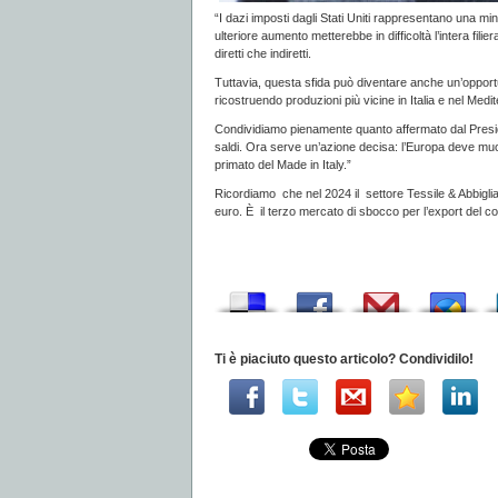
“I dazi imposti dagli Stati Uniti rappresentano una mina
ulteriore aumento metterebbe in difficoltà l’intera filie
diretti che indiretti.
Tuttavia, questa sfida può diventare anche un’opportun
ricostruendo produzioni più vicine in Italia e nel Me
Condividiamo pienamente quanto affermato dal Preside
saldi. Ora serve un’azione decisa: l’Europa deve muovers
primato del Made in Italy.”
Ricordiamo che nel 2024 il settore Tessile & Abbigliame
euro. È il terzo mercato di sbocco per l’export del c
Ti è piaciuto questo articolo? Condividilo!