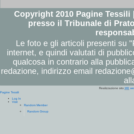
Copyright 2010 Pagine Tessili |
presso il Tribunale di Prato
responsab
Le foto e gli articoli presenti su 
internet, e quindi valutati di pubbli
qualcosa in contrario alla pubbli
redazione, indirizzo email
redazione@
al
Realizzazione sito
we
MB
Pagine Tessili
Log In
Visit
Random Member
Random Group