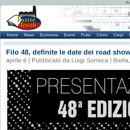
Mod
Home
News
Economia
Eventi
Prato
Como
Carpi
Filo 48, definite le date dei road sho
aprile 6 | Pubblicato da Luigi Sorreca |
Biella