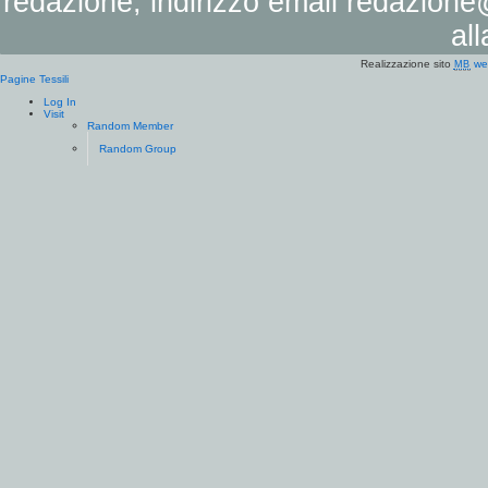
redazione, indirizzo email
redazione@
al
Realizzazione sito
we
MB
Pagine Tessili
Log In
Visit
Random Member
Random Group