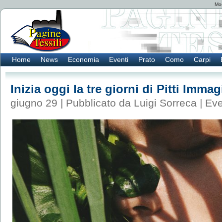
Mod
Home
News
Economia
Eventi
Prato
Como
Carpi
Inizia oggi la tre giorni di Pitti Immag
giugno 29 | Pubblicato da Luigi Sorreca |
Eve