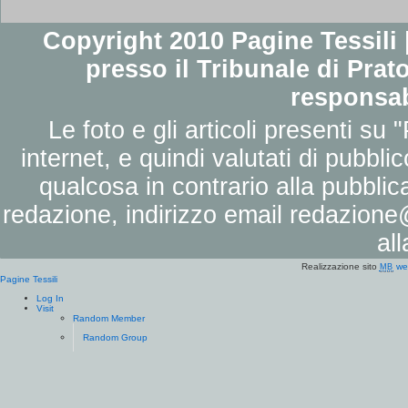
Copyright 2010 Pagine Tessili |
presso il Tribunale di Prato
responsab
Le foto e gli articoli presenti su 
internet, e quindi valutati di pubbli
qualcosa in contrario alla pubbli
redazione, indirizzo email
redazione@
al
Realizzazione sito
we
MB
Pagine Tessili
Log In
Visit
Random Member
Random Group