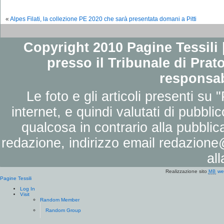
«
Alpes Filati, la collezione PE 2020 che sarà presentata domani a Pitti
Copyright 2010 Pagine Tessili |
presso il Tribunale di Prato
responsab
Le foto e gli articoli presenti su 
internet, e quindi valutati di pubbli
qualcosa in contrario alla pubbli
redazione, indirizzo email
redazione@
al
Realizzazione sito
we
MB
Pagine Tessili
Log In
Visit
Random Member
Random Group