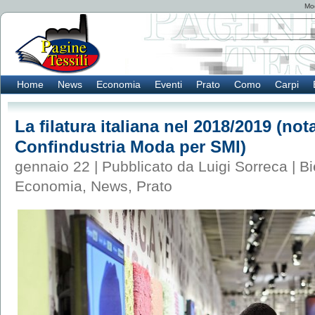
Mod
Home
News
Economia
Eventi
Prato
Como
Carpi
La filatura italiana nel 2018/2019 (not
Confindustria Moda per SMI)
gennaio 22 | Pubblicato da Luigi Sorreca |
Bi
Economia
,
News
,
Prato