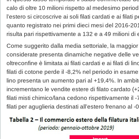
calo di oltre 10 milioni rispetto al medesimo peri
l’estero si circoscrive ai soli filati cardati e ai fil
quanto registrato nei primi dieci mesi del 2016-2
risulta pari rispettivamente a 132 e a 49 milioni di 
Come suggerito dalla media settoriale, la maggior pa
considerate presenta dinamiche negative delle ven
oltreconfine è limitata ai filati cardati e ai filati di li
filati di cotone perde il -8,2% nel periodo in esame; a
lino presenta un aumento pari al +19,4%. In ambito
incrementano le vendite estere di filato cardato (+2,6
filati misti chimico/lana cedono rispettivamente il -
filati per aguglieria destinati all’estero frenano al -