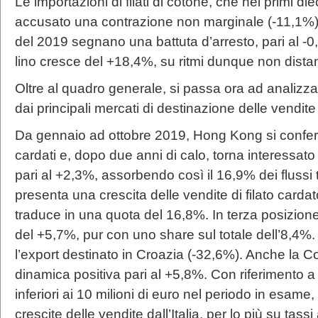
Le importazioni di filati di cotone, che nei primi 
accusato una contrazione non marginale (-11,1%)
del 2019 segnano una battuta d’arresto, pari al -0,3
lino cresce del +18,4%, su ritmi dunque non distan
Oltre al quadro generale, si passa ora ad analizza
dai principali mercati di destinazione delle vendite 
Da gennaio ad ottobre 2019, Hong Kong si conferma 
cardati e, dopo due anni di calo, torna interessat
pari al +2,3%, assorbendo così il 16,9% dei flussi 
presenta una crescita delle vendite di filato cardato
traduce in una quota del 16,8%. In terza posizion
del +5,7%, pur con uno share sul totale dell’8,4%. D
l’export destinato in Croazia (-32,6%). Anche la 
dinamica positiva pari al +5,8%. Con riferimento a
inferiori ai 10 milioni di euro nel periodo in esame,
crescite delle vendite dall’Italia, per lo più su tass