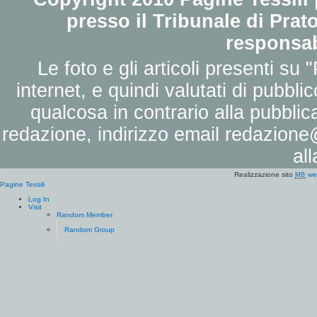
presso il Tribunale di Prato
responsab
Le foto e gli articoli presenti su 
internet, e quindi valutati di pubbli
qualcosa in contrario alla pubbli
redazione, indirizzo email
redazione@
al
Realizzazione sito
we
MB
Pagine Tessili
Log In
Visit
Random Member
Random Group