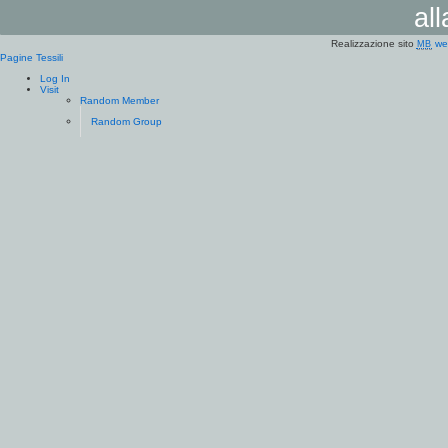
al
Realizzazione sito
we
MB
Pagine Tessili
Log In
Visit
Random Member
Random Group