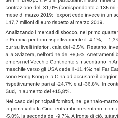
termini di export. Più in particolare, il solo mese 
contrazione del -31,0% (corrispondente a 135 milio
mese di marzo 2019; l’export cede invece in un s
147,7 milioni di euro rispetto al marzo 2019.
Analizzando i mercati di sbocco, nel primo quart
e Francia perdono rispettivamente il -4,1%, il -1,
pur su livelli inferiori, cala del -2,5%. Restano, inv
alla Svizzera, nell’ordine del +8,5%. Arretramenti b
emersi nel Vecchio Continente si riscontrano in A
maschile verso gli USA cede il -11,4%; nel Far Ea
sono Hong Kong e la Cina ad accusare il peggior r
rispettivamente pari al -24,7% e al -36,8%. In con
Sud, in aumento del +15,8%.
Nel caso dei principali fornitori, nel gennaio-mar
la prima volta la Cina: entrambi presentano, comu
-5,0%, la seconda del -9,7%. A fronte di ciò, tuttavi