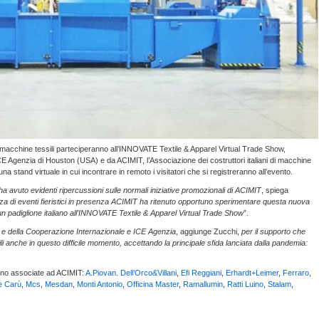
di macchine tessili parteciperanno all’INNOVATE Textile & Apparel Virtual Trade Show,
io ICE Agenzia di Houston (USA) e da ACIMIT, l’Associazione dei costruttori italiani di macchine
na stand virtuale in cui incontrare in remoto i visitatori che si registreranno all’evento.
a avuto evidenti ripercussioni sulle normali iniziative promozionali di ACIMIT
, spiega
a di eventi fieristici in presenza ACIMIT ha ritenuto opportuno sperimentare questa nuova
n padiglione italiano all’INNOVATE Textile & Apparel Virtual Trade Show
”.
eri e della Cooperazione Internazionale e ICE Agenzia
, aggiunge Zucchi,
per il supporto che
sili anche in questo difficile momento, accettando la principale sfida lanciata dalla pandemia:
 sono associate ad ACIMIT:
A.Piovan
.
Dell’Orco&Villani
,
Efi Reggiani
,
Erhardt+Leimer
,
Ferraro
,
e Carù
,
Mcs
,
Mesdan
,
Monti Antonio
,
Officina Master
,
Ramallumin
,
Ratti Luino
,
Stalam
,