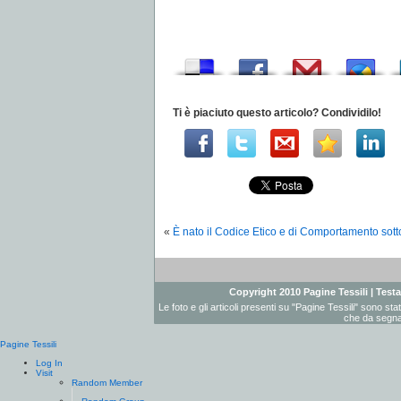
Ti è piaciuto questo articolo? Condividilo!
«
È nato il Codice Etico e di Comportamento sottos
Copyright 2010 Pagine Tessili | Testat
Le foto e gli articoli presenti su "Pagine Tessili" sono st
che da segnal
Pagine Tessili
Log In
Visit
Random Member