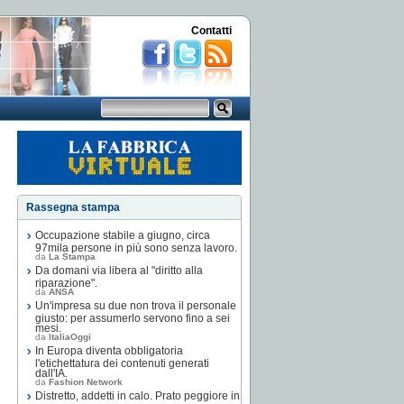
Contatti
Rassegna stampa
Occupazione stabile a giugno, circa
97mila persone in più sono senza lavoro.
da
La Stampa
Da domani via libera al "diritto alla
riparazione".
da
ANSA
Un'impresa su due non trova il personale
giusto: per assumerlo servono fino a sei
mesi.
da
ItaliaOggi
In Europa diventa obbligatoria
l'etichettatura dei contenuti generati
dall'IA.
da
Fashion Network
Distretto, addetti in calo. Prato peggiore in