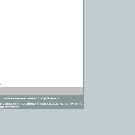
»
- direttore responsabile: Luigi Sorreca
vessero qualcosa in contrario alla pubblicazione, non avranno
lla rimozione.