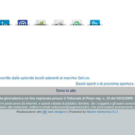
critto dalle aziende tessili aderenti al marchio Seri.co.
Bandi aperti o di prossima apertura
Torno in alto
a giornalistica on line registrata presso il Tribunale di Prato reg. n. 15 del 02/11/2009 
ati in parte presi da internet, e quindi valutati di pubblico dominio. Se i soggetti o gli autori a
arlo alla redazione, indirizzo email
redazione@paginetessili.it
, che provvederà prontamente a
Realizzazione sito
web designer
| Powered by
Master elettronica S.r.l.
MB