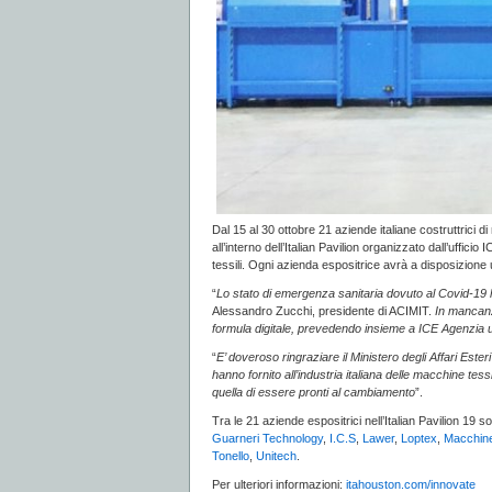
Dal 15 al 30 ottobre 21 aziende italiane costruttrici 
all’interno dell’Italian Pavilion organizzato dall’uffic
tessili. Ogni azienda espositrice avrà a disposizione u
“
Lo stato di emergenza sanitaria dovuto al Covid-19 h
Alessandro Zucchi, presidente di ACIMIT.
In mancanz
formula digitale, prevedendo insieme a ICE Agenzia u
“
E’ doveroso ringraziare il Ministero degli Affari Est
hanno fornito all’industria italiana delle macchine tes
quella di essere pronti al cambiamento
”.
Tra le 21 aziende espositrici nell’Italian Pavilion 19
Guarneri Technology
,
I.C.S
,
Lawer
,
Loptex
,
Macchin
Tonello
,
Unitech
.
Per ulteriori informazioni:
itahouston.com/innovate