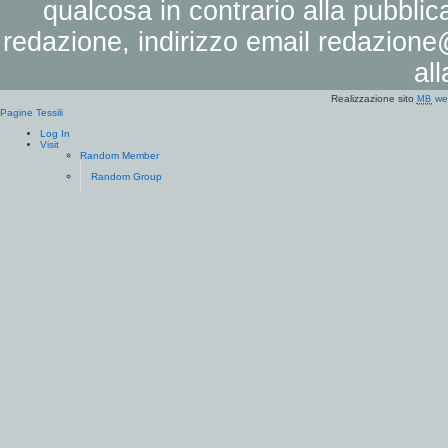
qualcosa in contrario alla pubbli
redazione, indirizzo email
redazione@
al
Realizzazione sito
we
MB
Pagine Tessili
Log In
Visit
Random Member
Random Group