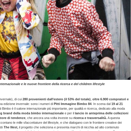
ernazionale e le nuove frontiere della ricerca e del children lifestyle
nvernale), di cui
280 provenienti dall’estero (il 53% del totale)
,
oltre 6.900 compratori e
tima edizione invernale: sono i numeri di
Pitti Immagine Bimbo 84
. In scena dal
19 al 21
i Bimbo è il salone internazionale più importante, per qualità e ricerca, dedicato alla moda
 big brand della moda bimbo internazionale
e per il
lancio in anteprima delle collezioni
tore di tendenze
, che ancora una volta investe su
ricerca e trasversalità.
A questa
accontano le mille sfaccettature del lifestyle, e che dialogano con le frontiere creative dei
tti
The Nest
,
il
progetto che seleziona e presenta marchi di nicchia ad alto contenuto