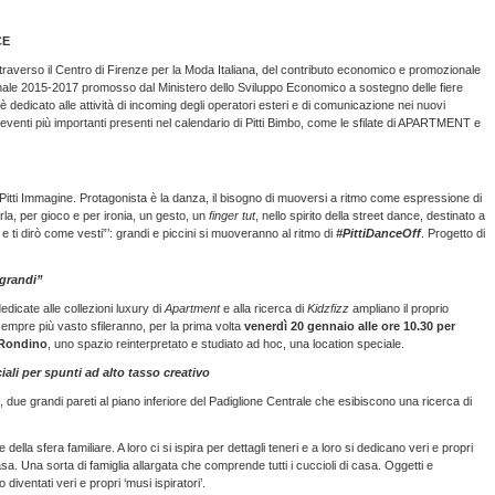
CE
traverso il Centro di Firenze per la Moda Italiana, del contributo economico e promozionale
ennale 2015-2017 promosso dal Ministero dello Sviluppo Economico a sostegno delle fiere
 è dedicato alle attività di incoming degli operatori esteri e di comunicazione nei nuovi
 eventi più importanti presenti nel calendario di Pitti Bimbo, come le sfilate di APARTMENT e
di Pitti Immagine. Protagonista è la danza, il bisogno di muoversi a ritmo come espressione di
rla, per gioco e per ironia, un gesto, un
finger tut
, nello spirito della street dance, destinato a
e ti dirò come vesti”’: grandi e piccini si muoveranno al ritmo di
#PittiDanceOff
. Progetto di
grandi”
edicate alle collezioni luxury di
Apartment
e alla ricerca di
Kidzfizz
ampliano il proprio
empre più vasto sfileranno, per la prima volta
venerdì 20 gennaio alle ore 10.30 per
l Rondino
, uno spazio reinterpretato e studiato ad hoc, una location speciale.
li per spunti ad alto tasso creativo
, due grandi pareti al piano inferiore del Padiglione Centrale che esibiscono una ricerca di
 della sfera familiare. A loro ci si ispira per dettagli teneri e a loro si dedicano veri e propri
asa. Una sorta di famiglia allargata che comprende tutti i cuccioli di casa. Oggetti e
diventati veri e propri ‘musi ispiratori’.