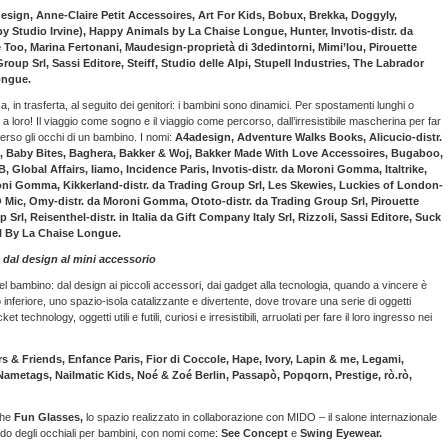
sign, Anne-Claire Petit Accessoires, Art For Kids, Bobux, Brekka, Doggyly,
 Studio Irvine), Happy Animals by La Chaise Longue, Hunter, Invotis-distr. da
oo, Marina Fertonani, Maudesign-proprietà di 3dedintorni, Mimi’lou, Pirouette
oup Srl, Sassi Editore, Steiff, Studio delle Alpi, Stupell Industries, The Labrador
ongue.
a, in trasferta, al seguito dei genitori: i bambini sono dinamici. Per spostamenti lunghi o
a loro! Il viaggio come sogno e il viaggio come percorso, dall’irresistibile mascherina per far
verso gli occhi di un bambino. I nomi:
A4adesign, Adventure Walks Books, Alicucio-distr.
es, Baby Bites, Baghera, Bakker & Woj, Bakker Made With Love Accessoires, Bugaboo,
lobal Affairs, Iiamo, Incidence Paris, Invotis-distr. da Moroni Gomma, Italtrike,
oroni Gomma, Kikkerland-distr. da Trading Group Srl, Les Skewies, Luckies of London-
O Mic, Omy-distr. da Moroni Gomma, Ototo-distr. da Trading Group Srl, Pirouette
rl, Reisenthel-distr. in Italia da Gift Company Italy Srl, Rizzoli, Sassi Editore, Suck
ll By La Chaise Longue.
dal design al mini accessorio
del bambino: dal design ai piccoli accessori, dai gadget alla tecnologia, quando a vincere è
 inferiore, uno spazio-isola catalizzante e divertente, dove trovare una serie di oggetti
technology, oggetti utili e futili, curiosi e irresistibili, arruolati per fare il loro ingresso nei
s & Friends, Enfance Paris, Fior di Coccole, Hape, Ivory, Lapin & me, Legami,
metags, Nailmatic Kids, Noé & Zoé Berlin, Passapò, Popqorn, Prestige, rò.rò,
che
Fun Glasses,
lo spazio realizzato in collaborazione con MIDO – il salone internazionale
ondo degli occhiali per bambini, con nomi come:
See Concept
e
Swing Eyewear.