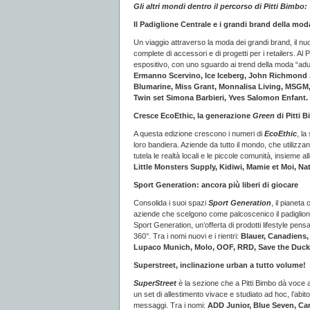
Gli altri mondi dentro il percorso di Pitti Bimbo:
Il Padiglione Centrale e i grandi brand della mo
Un viaggio attraverso la moda dei grandi brand, il nuov
complete di accessori e di progetti per i retailers. A
espositivo, con uno sguardo ai trend della moda “adul
Ermanno Scervino, Ice Iceberg, John Richmond Jr,
Blumarine, Miss Grant, Monnalisa Living, MSGM, N°
Twin set Simona Barbieri, Yves Salomon Enfant.
Cresce EcoEthic, la generazione
Green
di Pitti 
A questa edizione crescono i numeri di
EcoEthic
, la
loro bandiera. Aziende da tutto il mondo, che utilizzano
tutela le realtà locali e le piccole comunità, insieme a
Little Monsters Supply, Kidiwi, Mamie et Moi, Nat
Sport Generation: ancora più liberi di giocare
Consolida i suoi spazi
Sport Generation
, il pianeta
aziende che scelgono come palcoscenico il padiglione
Sport Generation, un’offerta di prodotti lifestyle pens
360°. Tra i nomi nuovi e i rientri:
Blauer,
Canadiens, 
Lupaco Munich, Molo, OOF, RRD, Save the Duck
Superstreet, inclinazione urban a tutto volume!
SuperStreet
è la sezione che a Pitti Bimbo dà voce all
un set di allestimento vivace e studiato ad hoc, l’abit
messaggi. Tra i nomi:
ADD Junior, Blue Seven, Can