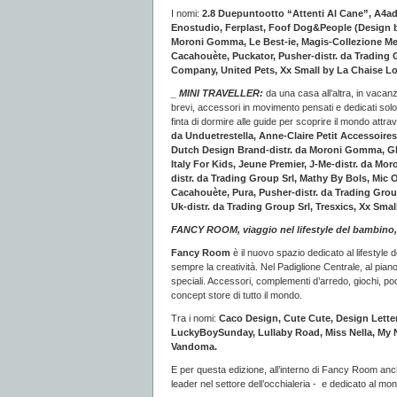
I nomi:
2.8 Duepuntootto “Attenti Al Cane”, A4ade
Enostudio, Ferplast, Foof Dog&People (Design by
Moroni Gomma, Le Best-ie, Magis-Collezione Me T
Cacahouète, Puckator, Pusher-distr. da Trading Gr
Company, United Pets, Xx Small by La Chaise L
_ MINI TRAVELLER:
da una casa all’altra, in vacanz
brevi, accessori in movimento pensati e dedicati solo 
finta di dormire alle guide per scoprire il mondo attra
da Unduetrestella, Anne-Claire Petit Accessoir
Dutch Design Brand-distr. da Moroni Gomma, GB, G
Italy For Kids, Jeune Premier, J-Me-distr. da M
distr. da Trading Group Srl, Mathy By Bols, Mic 
Cacahouète, Pura, Pusher-distr. da Trading Group S
Uk-distr. da Trading Group Srl, Tresxics, Xx Sma
FANCY ROOM, viaggio nel lifestyle del bambino, 
Fancy Room
è il nuovo spazio dedicato al lifestyle 
sempre la creatività. Nel Padiglione Centrale, al piano
speciali. Accessori, complementi d’arredo, giochi, pocket 
concept store di tutto il mondo.
Tra i nomi:
Caco Design, Cute Cute, Design Letter
LuckyBoySunday, Lullaby Road, Miss Nella, My Na
Vandoma.
E per questa edizione, all’interno di Fancy Room an
leader nel settore dell’occhialeria - e dedicato al m