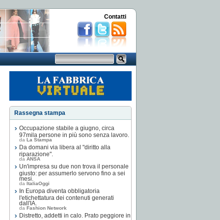
Contatti
Rassegna stampa
Occupazione stabile a giugno, circa
97mila persone in più sono senza lavoro.
da
La Stampa
Da domani via libera al "diritto alla
riparazione".
da
ANSA
Un'impresa su due non trova il personale
giusto: per assumerlo servono fino a sei
mesi.
da
ItaliaOggi
In Europa diventa obbligatoria
l'etichettatura dei contenuti generati
dall'IA.
da
Fashion Network
Distretto, addetti in calo. Prato peggiore in