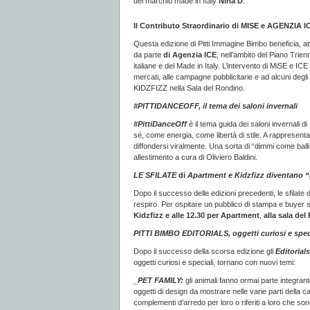
del marchio made in Italy
Nina D
.
Il Contributo Straordinario di MISE e AGENZIA I
Questa edizione di Pitti Immagine Bimbo beneficia, at
da parte
di Agenzia ICE
, nell’ambito del Piano Tri
italiane e del Made in Italy. L’intervento di MiSE e ICE
mercati, alle campagne pubblicitarie e ad alcuni degli
KIDZFIZZ nella Sala del Rondino.
#PITTIDANCEOFF, il tema dei saloni invernali
#PittiDanceOff
è il tema guida dei saloni invernali 
sé, come energia, come libertà di stile. A rappresenta
diffondersi viralmente. Una sorta di “dimmi come balli 
allestimento a cura di Oliviero Baldini.
LE SFILATE
di
Apartment e Kidzfizz diventano “
Dopo il successo delle edizioni precedenti, le sfilate d
respiro. Per ospitare un pubblico di stampa e buyer s
Kidzfizz
e alle 12.30 per Apartment
,
alla sala de
PITTI BIMBO EDITORIALS, oggetti curiosi e specia
Dopo il successo della scorsa edizione gli
Editorials
oggetti curiosi e speciali, tornano con nuovi temi:
_PET FAMILY:
gli animali fanno ormai parte integrante
oggetti di design da mostrare nelle varie parti della c
complementi d’arredo per loro o riferiti a loro che sono 