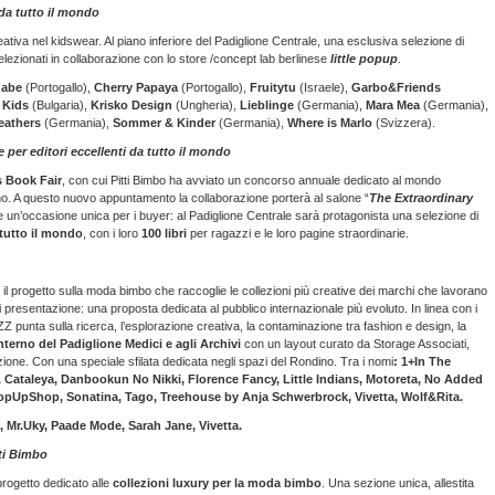
da tutto il mondo
eativa nel kidswear. Al piano inferiore del Padiglione Centrale, una esclusiva selezione di
elezionati in collaborazione con lo store /concept lab berlinese
little popup
.
nabe
(Portogallo),
Cherry Papaya
(Portogallo),
Fruitytu
(Israele),
Garbo&Friends
 Kids
(Bulgaria),
Krisko Design
(Ungheria),
Lieblinge
(Germania),
Mara Mea
(Germania),
eathers
(Germania),
Sommer & Kinder
(Germania),
Where is Marlo
(Svizzera).
r editori eccellenti da tutto il mondo
s Book Fair
, con cui Pitti Bimbo ha avviato un concorso annuale dedicato al mondo
iugno. A questo nuovo appuntamento la collaborazione porterà al salone “
The Extraordinary
i, e un’occasione unica per i buyer: al Padiglione Centrale sarà protagonista una selezione di
 tutto il mondo
, con i loro
100 libri
per ragazzi e le loro pagine straordinarie.
,
il progetto sulla moda bimbo che raccoglie le collezioni più creative dei marchi che lavorano
i presentazione: una proposta dedicata al pubblico internazionale più evoluto. In linea con i
IZZ punta sulla ricerca, l’esplorazione creativa, la contaminazione tra fashion e design, la
interno del Padiglione Medici e agli Archivi
con un layout
curato da Storage Associati,
ione. Con una speciale sfilata dedicata negli spazi del Rondino. Tra i nomi
: 1+In The
 Cataleya, Danbookun No Nikki, Florence Fancy, Little Indians, Motoreta, No Added
 PopUpShop, Sonatina, Tago, Treehouse by Anja Schwerbrock, Vivetta, Wolf&Rita.
, Mr.Uky, Paade Mode, Sarah Jane, Vivetta.
tti Bimbo
l progetto dedicato alle
collezioni luxury
per la moda bimbo
. Una sezione unica, allestita