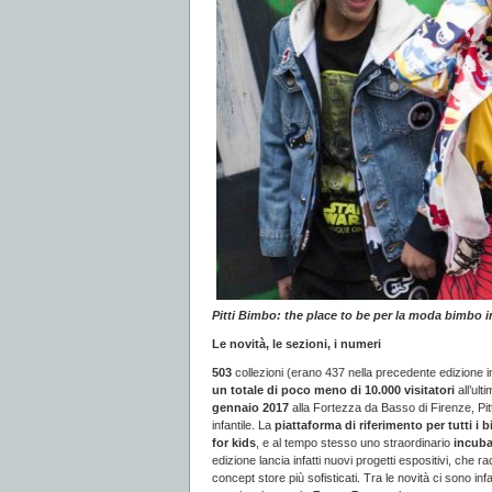
Pitti Bimbo: the place to be per la moda bimbo int
Le novità, le sezioni, i numeri
503
collezioni (erano 437 nella precedente edizione i
un totale di poco meno di 10.000 visitatori
all’ul
gennaio 2017
alla Fortezza da Basso di Firenze, Pitt
infantile. La
piattaforma di riferimento per tutti i
for kids
, e al tempo stesso uno straordinario
incuba
edizione lancia infatti nuovi progetti espositivi, che r
concept store più sofisticati. Tra le novità ci sono infa