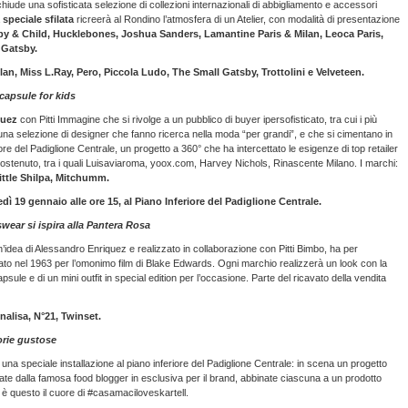
chiude una sofisticata selezione di collezioni internazionali di abbigliamento e accessori
a
speciale sfilata
ricreerà al Rondino l’atmosfera di un Atelier, con modalità di presentazione
y & Child, Hucklebones, Joshua Sanders, Lamantine Paris & Milan, Leoca Paris,
 Gatsby.
an, Miss L.Ray, Pero, Piccola Ludo, The Small Gatsby, Trottolini e Velveteen.
capsule for kids
quez
con Pitti Immagine che si rivolge a un pubblico di buyer ipersofisticato, tra cui i più
una selezione di designer che fanno ricerca nella moda “per grandi”, e che si cimentano in
ore del Padiglione Centrale, un progetto a 360° che ha intercettato le esigenze di top retailer
sostenuto, tra i quali Luisaviaroma, yoox.com, Harvey Nichols, Rinascente Milano. I marchi:
Little Shilpa, Mitchumm.
dì 19 gennaio alle ore 15, al Piano Inferiore del Padiglione Centrale.
wear si ispira alla Pantera Rosa
n’idea di Alessandro Enriquez e realizzato in collaborazione con Pitti Bimbo, ha per
to nel 1963 per l’omonimo film di Blake Edwards. Ogni marchio realizzerà un look con la
ule e di un mini outfit in special edition per l’occasione. Parte del ricavato della vendita
alisa, N°21, Twinset.
orie gustose
na speciale installazione al piano inferiore del Padiglione Centrale: in scena un progetto
diate dalla famosa food blogger in esclusiva per il brand, abbinate ciascuna a un prodotto
: è questo il cuore di #casamaciloveskartell.