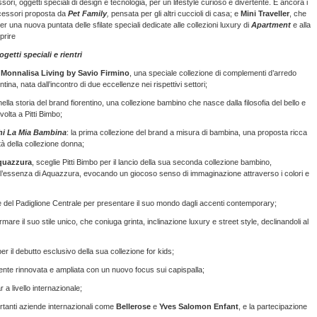
i, oggetti speciali di design e tecnologia, per un lifestyle curioso e divertente. E ancora i
ccessori proposta da
Pet Family
,
pensata per gli altri cuccioli di casa; e
Mini Traveller
, che
r una nuova puntata delle sfilate speciali dedicate alle collezioni luxury di
Apartment
e alla
prire
etti speciali e rientri
Monnalisa Living
by Savio Firmino
, una speciale collezione di complementi d’arredo
ina, nata dall’incontro di due eccellenze nei rispettivi settori;
nella storia del brand fiorentino, una collezione bambino che nasce dalla filosofia del bello e
volta a Pitti Bimbo;
chi La Mia Bambina
: la prima collezione del brand a misura di bambina, una proposta ricca
ità della collezione donna;
quazzura
, sceglie Pitti Bimbo per il lancio della sua seconda collezione bambino,
 l’essenza di Aquazzura, evocando un giocoso senso di immaginazione attraverso i colori e
ore del Padiglione Centrale per presentare il suo mondo dagli accenti contemporary;
ermare il suo stile unico, che coniuga grinta, inclinazione luxury e street style, declinandoli al
er il debutto esclusivo della sua collezione for kids;
nte rinnovata e ampliata con un nuovo focus sui capispalla;
 a livello internazionale;
portanti aziende internazionali come
Bellerose
e
Yves Salomon Enfant
, e la partecipazione