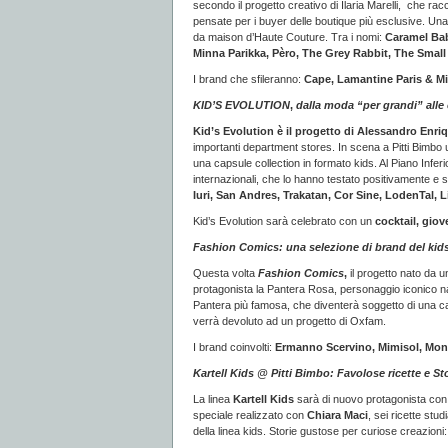
secondo il progetto creativo di Ilaria Marelli, che rac
pensate per i buyer delle boutique più esclusive. Un
da maison d’Haute Couture. Tra i nomi:
Caramel Bab
Minna Parikka, Pèro, The Grey Rabbit, The Small
I brand che sfileranno:
Cape, Lamantine Paris & Mil
KID’S EVOLUTION
,
dalla moda “per grandi” alle 
Kid’s Evolution è il progetto di Alessandro Enri
importanti department stores. In scena a Pitti Bimbo 
una capsule collection in formato kids. Al Piano Inferi
internazionali, che lo hanno testato positivamente e 
Iuri, San Andres, Trakatan, Cor Sine, LodenTal, 
Kid’s Evolution sarà celebrato con un
cocktail, giove
Fashion Comics: una selezione di brand del kids
Questa volta
Fashion Comics
,
il progetto nato da u
protagonista la Pantera Rosa, personaggio iconico na
Pantera più famosa, che diventerà soggetto di una caps
verrà devoluto ad un progetto di Oxfam.
I brand coinvolti:
Ermanno Scervino, Mimisol, Monn
Kartell Kids @ Pitti Bimbo: Favolose ricette e St
La linea
Kartell Kids
sarà di nuovo protagonista con u
speciale realizzato con
Chiara Maci
, sei ricette stu
della linea kids. Storie gustose per curiose creazioni