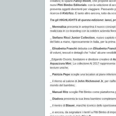
creativo; lo spazio
Fancy Room
,
che propone accessor
nuovi
Pitti Bimbo Editorials
: con la selezione di a
presenta
oggetti divertenti per viaggiare. Passando pe
ricerca di
Kidzfizz.
E tanto altro ancora, tutto da sco
Tra gli HIGHLIGHTS di questa edizione: lanci, prog
_
Monnalisa
presenta in anteprima il nuovo concept
realizzata in co-branding con la celebre azienda fiorent
_
Stefano Ricci Junior Collection
, nuovo capitolo 
del fatto a mano, rigorosamente in Italia, per la prima 
_ Elisabetta Franchi
debutta con
Elisabetta Fran
di volumi, tessuti e dettagli che “ruba” alcune vestibil
_Edgardo Osorio, fondatore e direttore creativo di
A
Aquazzura Mini
. La collezione AI 2017 rappresenta
texture uniche;
_ Patrizia Pepe
sceglie una location al piano inferi
_
il ritorno al salone di
John Richmond Jr
, per riaff
mondo del bambino;
_ Manuel Ritz
sceglie Pitti Bimbo come piattaforma p
_ Diadora
presenta la sua linea bambino completame
_ il rientro di
Blauer
, marchio iconico dello sportswear
_
e ancora, da segnalare i rientri a Pitti Bimbo di im