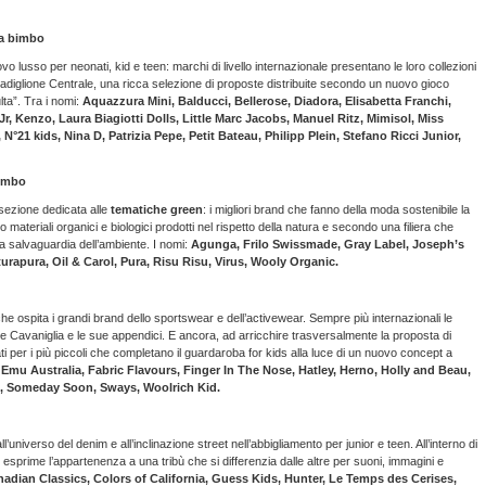
da bimbo
o lusso per neonati, kid e teen: marchi di livello internazionale presentano le loro collezioni
l Padiglione Centrale, una ricca selezione di proposte distribuite secondo un nuovo gioco
ta”. Tra i nomi:
Aquazzura Mini,
Balducci, Bellerose, Diadora, Elisabetta Franchi,
 Kenzo, Laura Biagiotti Dolls, Little Marc Jacobs, Manuel Ritz, Mimisol, Miss
21 kids, Nina D, Patrizia Pepe, Petit Bateau, Philipp Plein, Stefano Ricci Junior,
Bimbo
 sezione dedicata alle
tematiche green
: i migliori brand che fanno della moda sostenibile la
 materiali organici e biologici prodotti nel rispetto della natura e secondo una filiera che
lla salvaguardia dell’ambiente. I nomi:
Agunga, Frilo Swissmade, Gray Label, Joseph’s
urapura, Oil & Carol, Pura, Risu Risu, Virus, Wooly Organic.
 che ospita i grandi brand dello sportswear e dell’activewear. Sempre più internazionali le
 Cavaniglia e le sue appendici. E ancora, ad arricchire trasversalmente la proposta di
ati per i più piccoli che completano il guardaroba for kids alla luce di un nuovo concept a
Emu Australia, Fabric Flavours, Finger In The Nose, Hatley, Herno,
Holly and Beau,
, Someday Soon, Sways, Woolrich Kid.
’universo del denim e all’inclinazione street nell’abbigliamento per junior e teen. All’interno di
o esprime l’appartenenza a una tribù che si differenzia dalle altre per suoni, immagini e
adian Classics, Colors of California, Guess Kids, Hunter, Le Temps des Cerises,