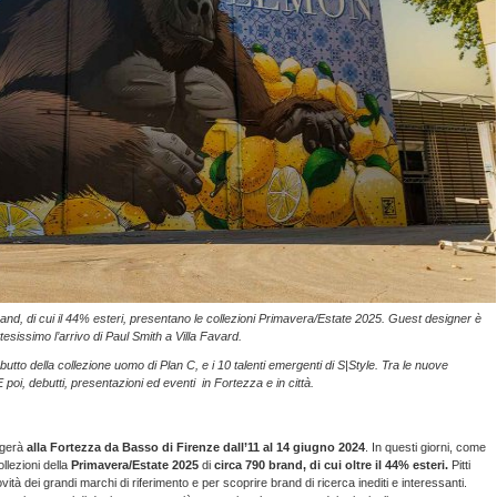
brand, di cui il 44% esteri, presentano le collezioni Primavera/Estate 2025. Guest designer è
tesissimo l’arrivo di Paul Smith a Villa Favard.
ebutto della collezione uomo di Plan C, e i 10 talenti emergenti di S|Style. Tra le nuove
poi, debutti, presentazioni ed eventi in Fortezza e in città.
lgerà
alla Fortezza da Basso di Firenze dall’11 al 14 giugno 2024
. In questi giorni, come
llezioni della
Primavera/Estate 2025
di
circa 790 brand, di cui oltre il 44% esteri.
Pitti
ità dei grandi marchi di riferimento e per scoprire brand di ricerca inediti e interessanti.