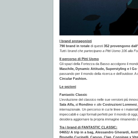
I brand protagonisti
790 brand in totale
di questi
352 provengono dall’e
Tutti i brand che partecipano a Pitti Uomo 106 alla F
Il percorso di Pitti Uomo
Gli spazi della Fortezza da Basso accolgono il mondo 
Maschile, Dynamic Attitude, Superstyling e I Go
passando per il mondo della ricerca e dell’outdoor. A
Circular Fashion.
Le sezioni
Fantastic Classic
L’evoluzione del classico nelle sue versioni più inno
Sala Alfa,
al
Rondino
e alle
Costruzioni Lorenesi
internazionale. Un percorso in cui le linee e i materi
impeccabili e capi formali perfetti per il mondo di og
desidera aggiornare la propria immagine rimanendo d
Tra i brand di FANTASTIC CLASSIC:
04651/ A trip in a bag, Alessandro Gherardi, An
Brunello Cucinelli, Caruso, Claq, Consinee x Vite