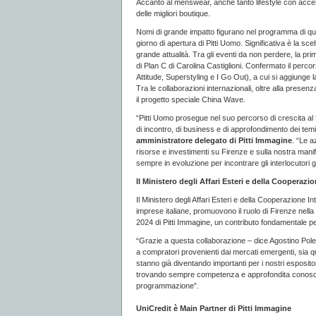
Accanto al menswear, anche tanto lifestyle con access
delle migliori boutique.
Nomi di grande impatto figurano nel programma di ques
giorno di apertura di Pitti Uomo. Significativa è la sc
grande attualità. Tra gli eventi da non perdere, la pr
di Plan C di Carolina Castiglioni. Confermato il perc
Attitude, Superstyling e I Go Out), a cui si aggiunge 
Tra le collaborazioni internazionali, oltre alla pres
il progetto speciale China Wave.
“Pitti Uomo prosegue nel suo percorso di crescita 
di incontro, di business e di approfondimento dei te
amministratore delegato di Pitti Immagine
. “Le 
risorse e investimenti su Firenze e sulla nostra manif
sempre in evoluzione per incontrare gli interlocutori gi
Il Ministero degli Affari Esteri e della Cooperaz
Il Ministero degli Affari Esteri e della Cooperazione I
imprese italiane, promuovono il ruolo di Firenze nella
2024 di Pitti Immagine, un contributo fondamentale pe
“Grazie a questa collaborazione – dice Agostino Polet
a compratori provenienti dai mercati emergenti, sia que
stanno già diventando importanti per i nostri espositori
trovando sempre competenza e approfondita conoscenza
programmazione”.
UniCredit è Main Partner di Pitti Immagine