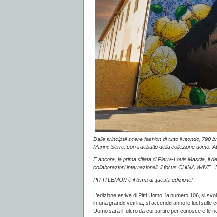
Dalle principali scene fashion di tutto il mondo, 790 
Marine Serre, con il debutto della collezione uomo. At
E ancora, la prima sfilata di Pierre-Louis Mascia, il d
collaborazioni internazionali, il focus CHINA WAVE. E 
PITTI LEMON è il tema di questa edizione!
L’edizione estiva di Pitti Uomo, la numero 106, si svo
in una grande vetrina, si accenderanno le luci sulle co
Uomo sarà il fulcro da cui partire per conoscere le nov