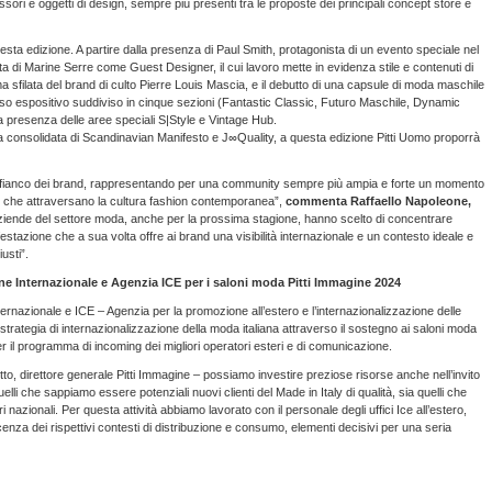
ori e oggetti di design, sempre più presenti tra le proposte dei principali concept store e
ta edizione. A partire dalla presenza di Paul Smith, protagonista di un evento speciale nel
elta di Marine Serre come Guest Designer, il cui lavoro mette in evidenza stile e contenuti di
ima sfilata del brand di culto Pierre Louis Mascia, e il debutto di una capsule di moda maschile
orso espositivo suddiviso in cinque sezioni (Fantastic Classic, Futuro Maschile, Dynamic
la presenza delle aree speciali S|Style e Vintage Hub.
enza consolidata di Scandinavian Manifesto e J∞Quality, a questa edizione Pitti Uomo proporrà
al fianco dei brand, rappresentando per una community sempre più ampia e forte un momento
mi che attraversano la cultura fashion contemporanea”,
commenta Raffaello Napoleone,
aziende del settore moda, anche per la prossima stagione, hanno scelto di concentrare
estazione che a sua volta offre ai brand una visibilità internazionale e un contesto ideale e
usti”.
ione Internazionale e Agenzia ICE
per i saloni moda Pitti Immagine 2024
nternazionale e ICE – Agenzia per la promozione all’estero e l’internazionalizzazione delle
 strategia di internazionalizzazione della moda italiana attraverso il sostegno ai saloni moda
r il programma di incoming dei migliori operatori esteri e di comunicazione.
to, direttore generale Pitti Immagine – possiamo investire preziose risorse anche nell’invito
lli che sappiamo essere potenziali nuovi clienti del Made in Italy di qualità, sia quelli che
 nazionali. Per questa attività abbiamo lavorato con il personale degli uffici Ice all’estero,
 dei rispettivi contesti di distribuzione e consumo, elementi decisivi per una seria