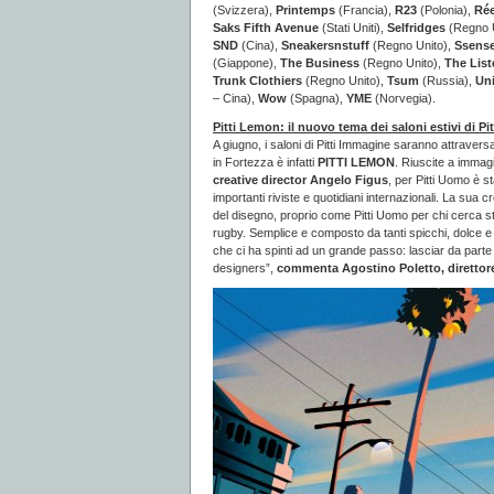
(Svizzera),
Printemps
(Francia),
R23
(Polonia),
Rée
Saks Fifth Avenue
(Stati Uniti),
Selfridges
(Regno U
SND
(Cina),
Sneakersnstuff
(Regno Unito),
Ssens
(Giappone),
The Business
(Regno Unito),
The List
Trunk Clothiers
(Regno Unito),
Tsum
(Russia),
Un
– Cina),
Wow
(Spagna),
YME
(Norvegia).
Pitti Lemon: il nuovo tema dei saloni estivi di P
A giugno, i saloni di Pitti Immagine saranno attraversa
in Fortezza è infatti
PITTI LEMON
. Riuscite a immag
creative director Angelo Figus
, per Pitti Uomo è s
importanti riviste e quotidiani internazionali. La sua 
del disegno, proprio come Pitti Uomo per chi cerca sti
rugby. Semplice e composto da tanti spicchi, dolce e
che ci ha spinti ad un grande passo: lasciar da parte
designers”,
commenta Agostino Poletto, direttore