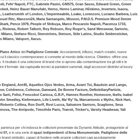
eli, Fefe’ Napoli, FTC, Gabriele Pasini, GMS75, Gran Sasso, Edward Green, Green
icked, Heinz Bauer Manufakt, Herno, Herno Laminar, Héskimo, Invertere, Isaora,
1, Leathersmith of London, L’Impermeabile, Loake, Lorenzoni, Luciano Barbera, Luis
, Manuel Ritz, Manzoni24, Maria Santangelo, Missoni, P.M.D.S. Premium Mood Denim
 Shark, Pence 1979, People of Shibuya, Marco Pescarolo Napoli, Piacenza 1733,
, Rivieras, Robert Talbott, Roy Robson, Roy Roger’s, Sand Menswear, Sartorio,
Milano, Stefano Ricci, Stenströms, Stetson, Stile Latino, Studio Seidensticker,
 Milano, Valsport, Xacus.
Piano Attico
del
Padiglione Centrale
. Accostamenti, influssi, match creativi, nuove
i il classico contemporaneo si connette al mondo della ricerca. Obiettivo: offrire una
l risultato è una selezione di brand che si aprono alla contaminazione tra gli stili e le
il formale: dai capispalla tecnici ai pantaloni sartoriali, dagli accessori distintivi al luxury
ew England, Ant45, Aquellos Ojos Verdes, Arma, Avant Toi, Baudoin and Lange,
er, Cohérence, Coltesse, Danward, De Bonne Facture, DeNobiliaryParticle,
 Sarti, Felisi, Frescobol Carioca, G.R.P., Hannes Roether, Homecore, Ibeliv, Isabel
hn Smedley, Kiefermann, Life Liveth, Ma’ Ry’ Ya, Marcantonio x Myths, Nick Hart,
 Roberto Collina, Ron Dorff, Rovi Lucca, Salvatore Santoro, Scaglione, Sesa
nova, The-Antipode, Timothée Paris, Transit, Tricker’s, Varsity Headwear, Yali
di partenza per chi indossa le collezioni presentate da Dynamic Attitude, protagoniste al
i 07,
e in una serie di
spazi indipendenti
all’
Area Monumentale
,
Padiglione delle
 brand simbolici, capaci di fondere nelle proprie collezioni capi assolutamente