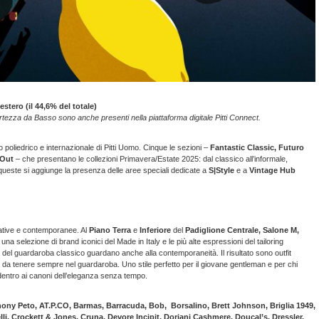
stero (il 44,6% del totale)
ortezza da Basso sono anche presenti nella piattaforma digitale Pitti Connect.
poliedrico e internazionale di Pitti Uomo. Cinque le sezioni –
Fantastic Classic, Futuro
 Out
– che presentano le collezioni Primavera/Estate 2025: dal classico all’informale,
 queste si aggiunge la presenza delle aree speciali dedicate a
S|Style
e a
Vintage Hub
vative e contemporanee. Al
Piano Terra
e
Inferiore
del
Padiglione Centrale, Salone M,
, una selezione di brand iconici del Made in Italy e le più alte espressioni del tailoring
ali del guardaroba classico guardano anche alla contemporaneità. Il risultato sono outfit
gi, da tenere sempre nel guardaroba. Uno stile perfetto per il giovane gentleman e per chi
entro ai canoni dell’eleganza senza tempo.
thony Peto, AT.P.CO, Barmas, Barracuda, Bob, Borsalino, Brett Johnson, Briglia 1949,
lli, Crockett & Jones, Cruna, Devore Incipit, Doriani Cashmere, Doucal’s, Dressler,