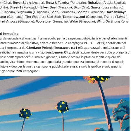
l
(Cina),
Reyer Sport
(Austria),
Rosa & Texeira
(Portogallo),
Rubaiyat
(Arabia Saudita),
nito),
Sheet-1
(Portogallo),
Silver Deer
(Messico),
Skp
(Cina),
Smets
(Lussemburgo),
e
(Canada),
Sugawara
(Giappone),
Soer
(Germania),
Soeren
(Germania),
Takashimaya
ener
(Germania),
The Webster
(Stati Uniti),
Tomorrowland
(Giappone),
Trends
(Taiwan),
ited Arrows
(Giappone),
Voo store
(Germania),
Wako
(Giappone),
Wing On
(Hong Kong
itti Immagine
ti da un’ondata di energia. Il tema scelto per la campagna pubblicitaria e per gli allestimenti
inare qualcosa di più estivo, solare e fresco? La campagna PITTI LEMON, coordinata dal
tata interpretata da
Giordano Poloni, illustratore tra i più apprezzati
e collaboratore di
creatività ha immaginato una visionaria
Lemon City
, destinazione ideale per i due protagonisti
le e contemporaneità. “Ludico e giocoso, il limone sta fra la palla da tennis e quella da
 acido, vitaminico. Insomma, un segno dalla grande potenza iconica, di senso e di sensi,
 foto e video per le nostre campagne pubblicitarie e usare solo la grafica e solo graphic
 generale Pitti Immagine.