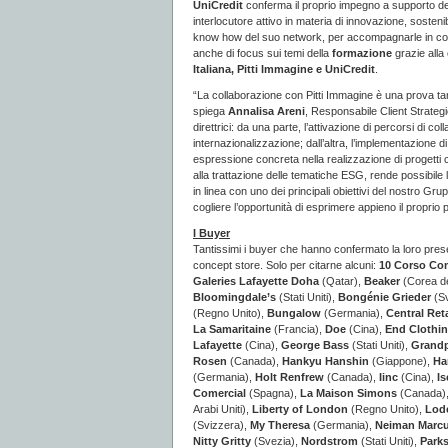
UniCredit
conferma il proprio impegno a supporto del
interlocutore attivo in materia di innovazione, sosteni
know how del suo network, per accompagnarle in concr
anche di focus sui temi della
formazione
grazie alla
Italiana, Pitti Immagine e UniCredit
.
“La collaborazione con Pitti Immagine è una prova tan
spiega
Annalisa Areni
, Responsabile Client Strateg
direttrici: da una parte, l’attivazione di percorsi di 
internazionalizzazione; dall’altra, l’implementazione di 
espressione concreta nella realizzazione di progetti
alla trattazione delle tematiche ESG, rende possibile
in linea con uno dei principali obiettivi del nostro G
cogliere l’opportunità di esprimere appieno il proprio 
I Buyer
Tantissimi i buyer che hanno confermato la loro prese
concept store. Solo per citarne alcuni:
10 Corso C
Galeries Lafayette Doha
(Qatar),
Beaker
(Corea d
Bloomingdale’s
(Stati Uniti),
Bongénie Grieder
(Sv
(Regno Unito),
Bungalow
(Germania),
Central Reta
La Samaritaine
(Francia),
Doe
(Cina),
End Clothi
Lafayette
(Cina),
George Bass
(Stati Uniti),
Grand
Rosen
(Canada),
Hankyu Hanshin
(Giappone),
Ha
(Germania),
Holt Renfrew
(Canada),
Iinc
(Cina),
Is
Comercial
(Spagna),
La Maison Simons
(Canada)
Arabi Uniti),
Liberty of London
(Regno Unito),
Lod
(Svizzera),
My Theresa
(Germania),
Neiman Marc
Nitty Gritty
(Svezia),
Nordstrom
(Stati Uniti),
Park