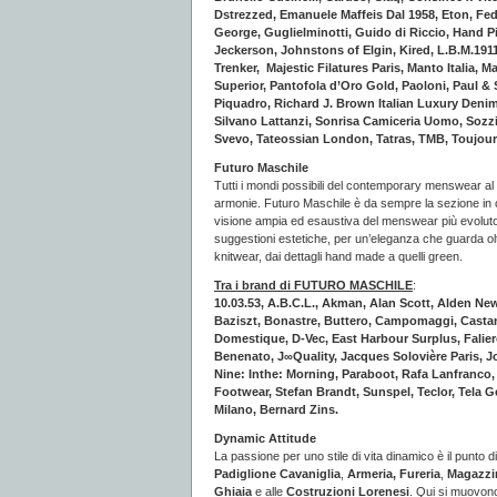
Dstrezzed, Emanuele Maffeis Dal 1958, Eton, Fed
George, Guglielminotti, Guido di Riccio, Hand P
Jeckerson, Johnstons of Elgin, Kired, L.B.M.191
Trenker, Majestic Filatures Paris, Manto Italia
Superior, Pantofola d’Oro Gold, Paoloni, Paul &
Piquadro, Richard J. Brown Italian Luxury Denim
Silvano Lattanzi, Sonrisa Camiceria Uomo, Sozzi 
Svevo, Tateossian London, Tatras, TMB, Toujours
Futuro Maschile
Tutti i mondi possibili del contemporary menswear al
armonie. Futuro Maschile è da sempre la sezione in cu
visione ampia ed esaustiva del menswear più evoluto. I
suggestioni estetiche, per un’eleganza che guarda oltre 
knitwear, dai dettagli hand made a quelli green.
Tra i brand di FUTURO MASCHILE
:
10.03.53, A.B.C.L., Akman, Alan Scott, Alden N
Baziszt, Bonastre, Buttero, Campomaggi, Castan
Domestique, D-Vec, East Harbour Surplus, Faliero
Benenato, J∞Quality, Jacques Solovière Paris, Jo
Nine: Inthe: Morning, Paraboot, Rafa Lanfranco,
Footwear, Stefan Brandt, Sunspel, Teclor, Tela Ge
Milano, Bernard Zins.
Dynamic Attitude
La passione per uno stile di vita dinamico è il punto 
Padiglione Cavaniglia
,
Armeria,
Fureria
,
Magazzin
Ghiaia
e alle
Costruzioni Lorenesi
. Qui si muovono