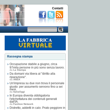
Contatti
Rassegna stampa
Occupazione stabile a giugno, circa
97mila persone in più sono senza lavoro.
da
La Stampa
Da domani via libera al "diritto alla
riparazione".
da
ANSA
Un'impresa su due non trova il personale
giusto: per assumerlo servono fino a sei
mesi.
da
ItaliaOggi
In Europa diventa obbligatoria
l'etichettatura dei contenuti generati
dall'IA.
da
Fashion Network
Distretto, addetti in calo. Prato peggiore in