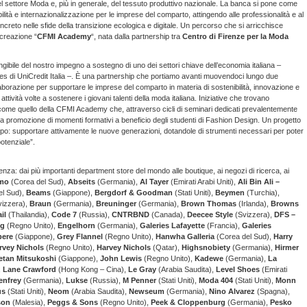
 settore Moda e, più in generale, del tessuto produttivo nazionale. La banca si pone come
bilità e internazionalizzazione per le imprese del comparto, attingendo alle professionalità e al
eto nelle sfide della transizione ecologica e digitale. Un percorso che si arricchisce
 creazione “
CFMI Academy
“, nata dalla partnership tra
Centro di Firenze per la Moda
gibile del nostro impegno a sostegno di uno dei settori chiave dell’economia italiana –
ies di UniCredit Italia –. È una partnership che portiamo avanti muovendoci lungo due
collaborazione per supportare le imprese del comparto in materia di sostenibilità, innovazione e
attività volte a sostenere i giovani talenti della moda italiana. Iniziative che trovano
 come quello della CFMI Academy che, attraverso cicli di seminari dedicati prevalentemente
 la promozione di momenti formativi a beneficio degli studenti di Fashion Design. Un progetto
ruppo: supportare attivamente le nuove generazioni, dotandole di strumenti necessari per poter
potenziale”.
nza: dai più importanti department store del mondo alle boutique, ai negozi di ricerca, ai
omo
(Corea del Sud),
Abseits
(Germania),
Al Tayer
(Emirati Arabi Uniti),
Ali Bin Ali –
el Sud),
Beams
(Giappone),
Bergdorf & Goodman
(Stati Uniti),
Beymen
(Turchia),
izzera),
Braun
(Germania),
Breuninger
(Germania),
Brown Thomas
(Irlanda),
Browns
il
(Thailandia),
Code 7
(Russia),
CNTRBND
(Canada),
Deecee Style
(Svizzera),
DFS –
ng
(Regno Unito),
Engelhorn
(Germania),
Galeries Lafayette
(Francia),
Galeries
pere
(Giappone),
Grey Flannel
(Regno Unito),
Hanwha Galleria
(Corea del Sud),
Harry
rvey Nichols
(Regno Unito),
Harvey Nichols
(Qatar),
Highsnobiety
(Germania),
Hirmer
etan Mitsukoshi
(Giappone),
John Lewis
(Regno Unito),
Kadewe
(Germania),
La
,
Lane Crawford
(Hong Kong – Cina),
Le Gray
(Arabia Saudita),
Level Shoes
(Emirati
enfrey
(Germania),
Lukse
(Russia),
M Penner
(Stati Uniti),
Moda 404
(Stati Uniti),
Monn
us
(Stati Uniti),
Neom
(Arabia Saudita),
Newseum
(Germania),
Nino Alvarez
(Spagna),
son
(Malesia),
Peggs & Sons
(Regno Unito),
Peek & Cloppenburg
(Germania),
Pesko