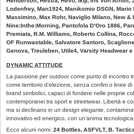
Henderson, Hestra, Hevò, Ikiji, Iris Von Arnim,
Lodenfrey, Man1924, Manikomio DSGN, Mario P
Massimino, Max Rohr, Naviglio Milano, New &
Nine:Inthe:Morning, Pantofola D’Oro 1886, Par
Premiata, R.M. Williams, Roberto Collina, Rocc
OF Runwastable, Salvatore Santoro, Scaglione
Genova, Treuleben, Utile4, Varsity Headwear e
DYNAMIC ATTITUDE
La passione per outdoor come punto di incontro tr
come territorio d’elezione, senza confini o linee
brand simbolici, capaci di fondere nelle proprie c
contemporanei tra sport e streetwear. Libertà e co
ma si declinano in un design elegante, contamina
innovativo ed energico, con un’anima tecnologica
Ecco alcuni nomi:
24 Bottles, ASFVLT, B. Tactic