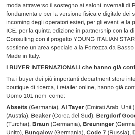
moda attraverso il sostegno ai saloni invernali di 
fondamentale per la versione fisica e digitale dei s
incoming degli operatori esteri, per gli eventi e l
ICE, per la quinta edizione in partnership con la di
Consulting con il progetto YOUNG ITALIAN 
sostiene un’area speciale alla Fortezza da Basso p
Made in Italy.
I BUYER INTERNAZIONALI che hanno già confer
Tra i buyer dei più importanti department store inte
boutique di ricerca, i retailer online, hanno già co
Uomo 101 nomi come:
Abseits
(Germania),
Al Tayer
(Emirati Arabi Uniti)
(Austria),
Beaker
(Corea del Sud),
Bergdorf Go
(Turchia),
Braun
(Germania),
Breuninger
(Germa
Unito),
Bungalow
(Germania),
Code 7
(Russia),