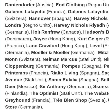
Dantendorfer
(Austria),
End Clothing
(Regno Uni
Galeries Lafayette
(Francia),
Galeries Lafayett
(Svizzera),
Hannover
(Spagna),
Harvey Nichols
Londra
(Regno Unito),
Harvey Nichols Riyadh
(
(Germania),
Holt Renfrew
(Canada),
Hudson’s 
(Danimarca),
Joyce
(Hong Kong),
Kurt Geiger
(R
(Francia),
Lane Crawford
(Hong Kong),
Level
(Em
(Germania),
Moeller & Moeller
(Germania),
Mitc
Monn
(Svizzera),
Neiman Marcus
(Stati Uniti),
Ni
Cloppenburg
(Germania),
Pompeu
(Spagna),
Pe
Printemps
(Francia),
Rialto Living
(Spagna),
Sa
Avenue
(Stati Uniti),
Santa Eulalia
(Spagna),
Sel
Deer
(Messico),
Sir Anthony
(Germania),
Ssens
(Finlandia),
The Optimist
(Stati Uniti),
The Webst
Greyhound
(Francia),
Très Bien Shop
(Svezia),
Store
(Germania).