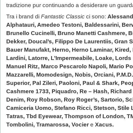
tradizione pur continuando a desiderare un guard
Tra i brand di
Fantastic Classic
ci sono:
Alessandr
Alphatauri, Amedeo Testoni, Baldessarini, Berwi
Brunello Cucinelli, Bruno Manetti Cashmere, B
Dekker, Doucal’s, Filippo De Laurentiis, Gran
Bauer Manufakt, Herno, Herno Laminar, Kired,
Lardini, Latorre, L’Impermeabile, Loake, Lords &
Manuel Ritz, Marco Pescarolo Napoli, Mario Po
Mazzarelli, Momodesign, Nobis, Orciani, P.M
Superior, Pal Zileri, Paoloni, Paul & Shark, Pe
Cashmere 1733, Piquadro, Re – Hash, Richard 
Denim, Roy Robson, Roy Roger’s, Sartorio, Sc
Camiceria Uomo, Stefano Ricci, Stetson, Stile
Tatras, Tbd Eyewear, Thompson of London, 
Tombolini, Tramarossa, Vocier
e
Xacus.