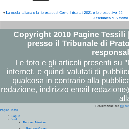
«
La moda italiana e la ripresa post-Covid. I risultati 2021 e le prospettive ‘22
Assemblea di Sistema M
Copyright 2010 Pagine Tessili |
presso il Tribunale di Prato
responsab
Le foto e gli articoli presenti su 
internet, e quindi valutati di pubbli
qualcosa in contrario alla pubbli
redazione, indirizzo email
redazione@
al
Realizzazione sito
we
MB
Pagine Tessili
Log In
Visit
Random Member
Random Group