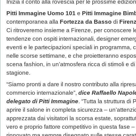
Inizia il conto alla rovescia per le prossime edizion
Pitti Immagine Uomo 101
e
Pitti Immagine Bim
contemporanea alla
Fortezza da Basso
di
Firen
Ci ritroveremo insieme a Firenze, per conoscere le
tendenze con ospiti internazionali, designer emerge
eventi e le partecipazioni speciali in programma, 
nelle scorse settimane, e che proietteranno esposito
scena fashion, in un’atmosfera ricca di stimoli e d
stagione.
“Siamo pronti a dare il nostro contributo alla ripre
commercio internazionale”,
dice Raffaello Napol
delegato di Pitti Immagine
. “Tutta la struttura di
aprire il salone in completa sicurezza – un’attenz
apprezzata dai visitatori la scorsa estate, soprattu
vero e proprio fattore competitivo in questa fase 
rinnovato ma sempre disegnato sulle stesse caratte