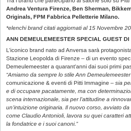
Tra i brand che partecipano al salone solo su Pitt
Andrea Ventura Firenze, Ben Sherman, Bikkem
Originals, FPM Fabbrica Pelletterie Milano.
*elenchi brand citati aggiornati al 15 Novembre 2
ANN DEMEULEMEESTER SPECIAL GUEST DI P
L’iconico brand nato ad Anversa sarà protagonista
Stazione Leopolda di Firenze – di un evento speci
Demeulemeester a quarant’anni dai suoi primi pa
“Amiamo da sempre lo stile Ann Demeulemeeste
comunicazione & eventi di Pitti Immagine
–
sia pe
e di occupare pacatamente, ma con determinazion
scena internazionale, sia per l’attitudine a rinnova
un’intuizione originaria. Il nuovo corso, avviato da
come Claudio Antonioli, lavora su quei caratteri a
la fondatrice e i suoi canoni.”