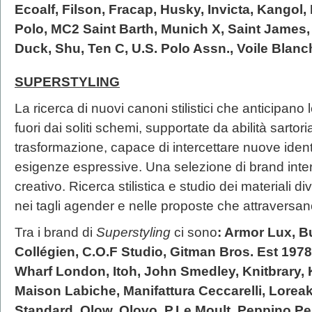
Ecoalf, Filson, Fracap, Husky, Invicta, Kangol,
Polo, MC2 Saint Barth, Munich X, Saint James
Duck, Shu, Ten C, U.S. Polo Assn., Voile Blan
SUPERSTYLING
La ricerca di nuovi canoni stilistici che anticipano
fuori dai soliti schemi, supportate da abilità sartor
trasformazione, capace di intercettare nuove identi
esigenze espressive. Una selezione di brand inter
creativo. Ricerca stilistica e studio dei materiali d
nei tagli agender e nelle proposte che attraversano
Tra i brand di
Superstyling
ci sono
: Armor Lux, B
Collégien, C.O.F Studio, Gitman Bros. Est 1978
Wharf London, Itoh, John Smedley, Knitbrary, 
Maison Labiche, Manifattura Ceccarelli, Loreak
Standard, Olow, Olovo, P.Le Moult, Peppino P