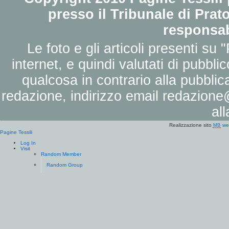
presso il Tribunale di Prato
responsab
Le foto e gli articoli presenti su 
internet, e quindi valutati di pubbli
qualcosa in contrario alla pubbli
redazione, indirizzo email
redazione@
al
Realizzazione sito
we
MB
Pagine Tessili
Log In
Visit
Random Member
Random Group