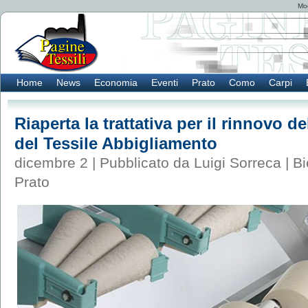
Mod
Home
News
Economia
Eventi
Prato
Como
Carpi
Riaperta la trattativa per il rinnovo d
del Tessile Abbigliamento
dicembre 2 | Pubblicato da Luigi Sorreca |
Bi
Prato