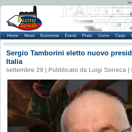
Mod
Home
News
Economia
Eventi
Prato
Como
Carpi
Sergio Tamborini eletto nuovo presi
Italia
settembre 29 | Pubblicato da Luigi Sorreca |