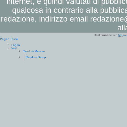
internet, e quindi valutati di pubbli
qualcosa in contrario alla pubbli
redazione, indirizzo email
redazione@
al
Realizzazione sito
we
MB
Pagine Tessili
Log In
Visit
Random Member
Random Group