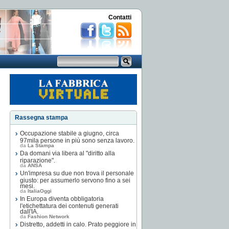
Contatti
Rassegna stampa
Occupazione stabile a giugno, circa
97mila persone in più sono senza lavoro.
da
La Stampa
Da domani via libera al "diritto alla
riparazione".
da
ANSA
Un'impresa su due non trova il personale
giusto: per assumerlo servono fino a sei
mesi.
da
ItaliaOggi
In Europa diventa obbligatoria
l'etichettatura dei contenuti generati
dall'IA.
da
Fashion Network
Distretto, addetti in calo. Prato peggiore in