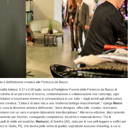
oda e dell’industria creativa alla Fortezza da Basso.
lità italiana. Il 17 e il 18 luglio, torna al Padiglione Fureria della Fortezza da Basso di
 culmine di un percorso di ricerca, contaminazione e collaborazione che coinvolge, ogni
sitatori si troveranno immersi in un’esperienza in cui tutto – dagli arredi agli effetti sonori,
ione creativa. “L’idea è di dare vita a una ‘moderna bottega rinascimentale’,” spiega
Marco
cura la direzione artistica dell’evento, “dove designer, uffici stile, creativi, ricercatori,
rontarsi con un vero e proprio laboratorio interdisciplinare.” Alla terza edizione, dieci aziende
amente per l’evento, coniugando competenze, tecniche e materiali diversi. Tre le
elli di rettile ed esotiche,
Martucci
, di Solofra (AV), nota per le sue pelli leggere e soffici per
co d i Sotto, PI), che lavora pelle ovina di qualità, soprattutto lussuosi shearling; a cui si