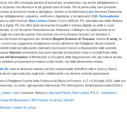
enze) che offre un’ampia gamma di tessuti per arredamento, ma anche abbigliamento e
ier di piume che rifornisce le più grandi case di moda. Per la prima volta sarà presente
duzione di accessori moda in plexiglass, mentre si riconfermano
Leta
(Noventa Padovana,
 abbigliamento, calzatura, oreficeria e bigiotteria, e tre laboratori:
E.B. Termoadesivi
ami su pelli e tessuti,
New Lorima
(Santa Croce sull’Arno, PI), specializzata nella rifinitura,
e a Egola, PI) che offre tante lavorazioni di qualità e stampa digitale su pelle e cuoio.
sato, in cui riscoprire l’entusiasmo per l’intuizione, il dialogo e la realizzazione di un
 luglio ha coinvolto partner d’eccezione che arricchiranno l’evento con iniziative e
cura del brand di fragranze per ambienti
Bugetti Essenze di Toscana
, mentre
K-array
, la
, curerà una suggestiva installazione sonora all’interno del Padiglione. Alcuni studenti
dotti realizzati utilizzando materiali e lavorazioni messe a disposizione dalle aziende
eyewear
Nannini
presenterà una serie speciale di maschere moto e occhiali frutto della
uta del Buonamico
di Montecarlo si occuperà della degustazione vini, per tutta la durata
ai visitatori un’esperienza creativa a tutto tondo, ma dalla dimensione umana.
ab 25
,
sotto la direzione artistica del loro responsabile dell’ufficio stile e ricerca, Marco
 alcuni capi realizzati, negli anni, collaborando con diverse aziende partecipanti.
l Padiglione Fureria della Fortezza da Basso di Firenze, il 17 e il 18 luglio 2019, dalle ore
riservato, su invito, agli operatori interessati. Per informazioni: info@spaziocreativo2018.it
,
Labam
,
Leta
, Louisiane, Martucci,
Mazzanti Piume
,
New Lorima
, P.G.C.,
Sanlorenzo
Tenuta del Buonamico
|
IED Firenze
|
K-array
|
Nannini
ifestyle
|
Leather & Luxury