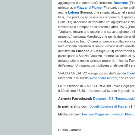
aggiungono due note realtà fiorentine:
Decortex
(Fir
pelletteria, e
Mazzanti Piume
(Firenze), storico atel
anche
Labam
(Parma), che si specializza nella pro
PD), che produce accessori e componenti di qualità per
(Vinci, FI) si occupa di trapuntature, agugliature e ric
laminatura e stampatura di pellami e affini,
PGC
(Pont
“Vogliamo creare uno spazio che sia accogliente e rilas
progetto,” continua Marchetti, che per la due giorni di
installazioni ad hoc. Ci sarà un percorso olfattivo a 
nota azienda fiorentina di sound-design di alta qualità
dell’
Istituto Europeo di Design (IED)
esporranno pro
partecipanti a Spazio Creativo, mentre l’azienda di 
collaborazione con le aziende presenti. Infine, la
Ten
dell’evento. Un approccio multisensoriale per offrire 
SPAZIO CREATIVO è organizzato dall’azienda
Tonil
Marchetti, e la stilista
Alessandra Marchi
,
che esporrà
La 3^ Edizione di SPAZIO CREATIVO avrà luogo presso i
9.30 alle ore 18.30. L’accesso all’evento è gratuito e 
Aziende Partecipanti:
Decortex
,
E.B. Termoadesivi
In partnership con:
Bugetti Essenze di Toscana
|
Media partner:
Fashion Magazine
|
Firenze Urban L
Russo Carmine