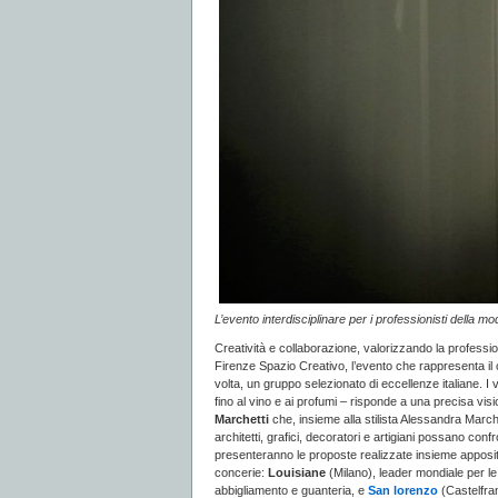
L’evento interdisciplinare per i professionisti della m
Creatività e collaborazione, valorizzando la professiona
Firenze Spazio Creativo, l’evento che rappresenta il
volta, un gruppo selezionato di eccellenze italiane. I vi
fino al vino e ai profumi – risponde a una precisa vis
Marchetti
che, insieme alla stilista Alessandra Marchi, 
architetti, grafici, decoratori e artigiani possano conf
presenteranno le proposte realizzate insieme apposit
concerie:
Louisiane
(Milano), leader mondiale per le p
abbigliamento e guanteria, e
San lorenzo
(Castelfran