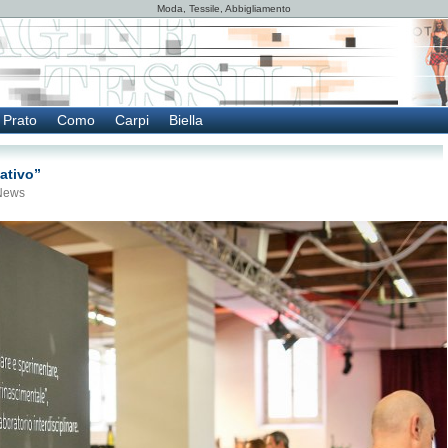
Moda, Tessile, Abbigliamento
Prato
Como
Carpi
Biella
ativo”
News