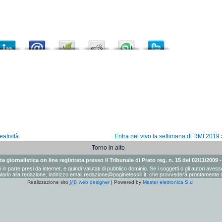
atività
Entra nel vivo la settimana di RMI 2019
Torno in alto
a giornalistica on line registrata presso il Tribunale di Prato reg. n. 15 del 02/11/2009 
ati in parte presi da internet, e quindi valutati di pubblico dominio. Se i soggetti o gli autori a
arlo alla redazione, indirizzo email
redazione@paginetessili.it
, che provvederà prontamente a
Realizzazione sito
web designer
| Powered by
Master elettronica S.r.l.
MB