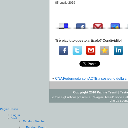
05 Luglio 2019
Ti è piaciuto questo articolo? Condividilo!
«
CNA Federmoda con ACTE a sostegno della cre
Copyright 2010 Pagine Tessili | Testat
Le foto e gli articoli presenti su "Pagine Tessili" sono st
che da segnal
Pagine Tessili
Log In
Visit
Random Member
Random Group