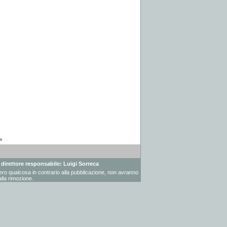
»
- direttore responsabile: Luigi Sorreca
vessero qualcosa in contrario alla pubblicazione, non avranno
lla rimozione.