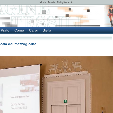
Moda, Tessile, Abbigliamento
Prato
Como
Carpi
Biella
 moda del mezzogiorno