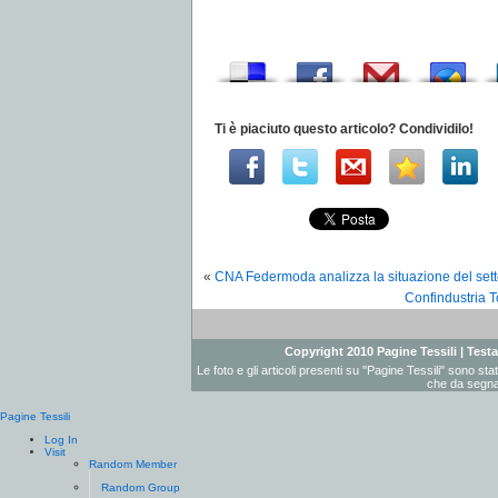
Ti è piaciuto questo articolo? Condividilo!
«
CNA Federmoda analizza la situazione del set
Confindustria T
Copyright 2010 Pagine Tessili | Testat
Le foto e gli articoli presenti su "Pagine Tessili" sono st
che da segnal
Pagine Tessili
Log In
Visit
Random Member
Random Group