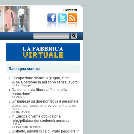
Contatti
Rassegna stampa
Occupazione stabile a giugno, circa
97mila persone in più sono senza lavoro.
da
La Stampa
Da domani via libera al "diritto alla
riparazione".
da
ANSA
Un'impresa su due non trova il personale
giusto: per assumerlo servono fino a sei
mesi.
da
ItaliaOggi
In Europa diventa obbligatoria
l'etichettatura dei contenuti generati
dall'IA.
da
Fashion Network
Distretto, addetti in calo. Prato peggiore in