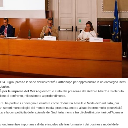
li il 24 Luglio, presso la sede dell’università Parthenope per approfondire in un convegno i temi
duttivo.
tà per le imprese del Mezzogiorno
”, è stato alla presenza dal Rettore Alberto Carotenuto
ione di confronto, riflessione e approfondimento.
 Ore, ha portato il convegno a valutare come l’Industria Tessile e Moda del Sud Italia, pur
ari settori merceologici del mondo moda, presenta ancora al suo interno molte potenzialità
e la competitività delle aziende del Sud Italia, rientra tra gli obiettivi prioritari dell’Agenzia
a fondamentale importanza di dare impulso alle trasformazioni dei business model delle