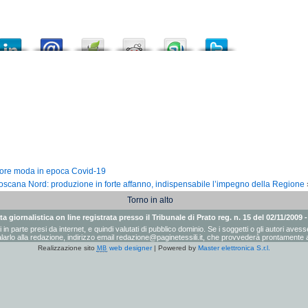
tore moda in epoca Covid-19
oscana Nord: produzione in forte affanno, indispensabile l’impegno della Regione
Torno in alto
a giornalistica on line registrata presso il Tribunale di Prato reg. n. 15 del 02/11/2009 
ati in parte presi da internet, e quindi valutati di pubblico dominio. Se i soggetti o gli autori a
arlo alla redazione, indirizzo email
redazione@paginetessili.it
, che provvederà prontamente a
Realizzazione sito
web designer
| Powered by
Master elettronica S.r.l.
MB