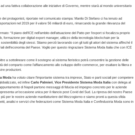
à ad una fattiva collaborazione alle iniziative di Governo, mentre starà al mondo universitario
ste dei protagonisti, riportate nel comunicato stampa: Manlio Di Stefano ci ha tenuto ad
esportazioni nel 2019 per il valore 56 miliardi di euro, rimarcando la grande rilevanza del
mato: “Il piano dell’ICE nell’ambito dell’attuazione del Patto per l’export si focalizza proprio
2b, formazione per digital export manager, utilizzo della tecnologia blockchain per la
sostenibilità degli stessi. Stiamo perciò lavorando con gli tutti gli attori del sistema affinché il
oriali dell’economia del Paese. Voglio per questo ringraziare Sistema Moda Italia che con ICE
oltre a sottolineare come il sostegno al sistema fieristico potrà consentire la gestione delle
tà del comparto come l’affiancamento allo sviluppo dell’e-commerce, per esaltare la filiera e
stre produzioni.
ia Moda
ha voluto citare l’importante sistema tra imprese, Stato e parti sociali per competere
lobalizzato, ed infine
Carlo Palmieri
,
Vice Presidente Sistema Moda Italia
con delega al
ppuntamento di Napoli partono messaggi di fiducia ed impegno concreto per le aziende
rappresenta un’occasione unica per il rilancio post Covid del Sud. La ripresa del nostro Paese
 più per le nostre aziende manifatturiere del Mezzogiorno e siamo pronti a questa sfida
etti, analisi e servizi che federazioni come Sistema Moda Italia e Confindustria Moda sono in