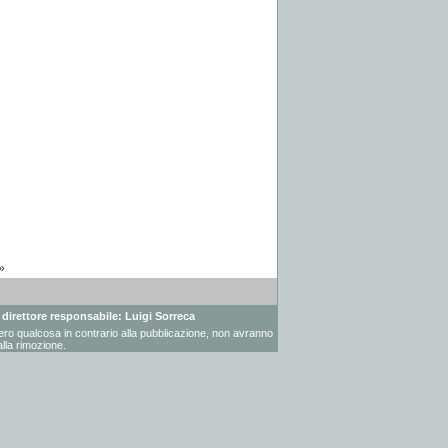
»
- direttore responsabile: Luigi Sorreca
vessero qualcosa in contrario alla pubblicazione, non avranno
lla rimozione.