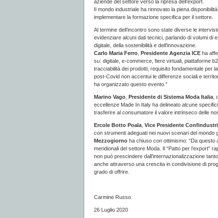
aziende del settore verso la ripresa dell’export.
Il mondo industriale ha rinnovato la piena disponibilit
implementare la formazione specifica per il settore.
Al termine dell’incontro sono state diverse le intervi
evidenziare alcuni dati tecnici, parlando di volumi di 
digitale, della sostenibilità e dell’innovazione.
Carlo Maria Ferro
,
Presidente Agenzia ICE
ha affer
su: digitale, e-commerce, fiere virtuali, piattaforme b
tracciabilità dei prodotti, requisito fondamentale per la 
post-Covid non accentui le differenze sociali e territ
ha organizzato questo evento.”
Marino Vago
,
Presidente di Sistema Moda Italia
, 
eccellenze Made In Italy ha delineato alcune specifici
trasferire al consumatore il valore intrinseco delle no
Ercole Botto Poala
,
Vice Presidente Confindustr
con strumenti adeguati nei nuovi scenari del mondo g
Mezzogiorno
ha chiuso con ottimismo: “Da questo a
meridionali del settore Moda. Il “Patto per l’export” 
non può prescindere dall’internazionalizzazione tanto
anche attraverso una crescita in condivisione di prog
grado di offrire.
Carmine Russo
26 Luglio 2020